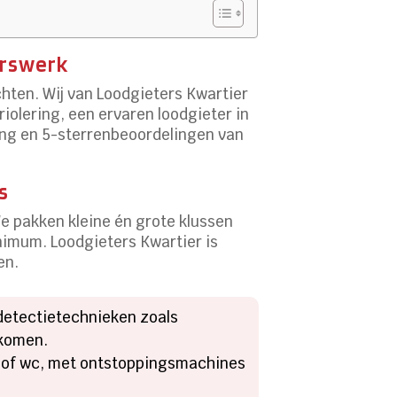
erswerk
chten. Wij van Loodgieters Kwartier
iolering, een ervaren loodgieter in
ring en 5-sterrenbeoordelingen van
s
 We pakken kleine én grote klussen
inimum. Loodgieters Kwartier is
en.
detectietechnieken zoals
rkomen.
en of wc, met ontstoppingsmachines