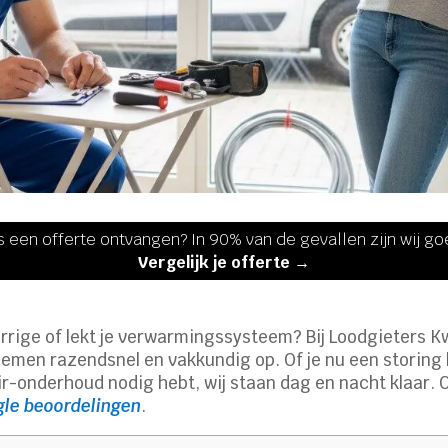
s een offerte ontvangen? In 90% van de gevallen zijn wij g
Vergelijk je offerte →
errige of lekt je verwarmingssysteem? Bij Loodgieters Kw
en razendsnel en vakkundig op. Of je nu een storing he
ir-onderhoud nodig hebt, wij staan dag en nacht klaar. 
gle beoordelingen
.