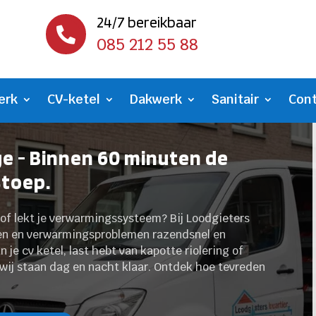
24/7 bereikbaar

085 212 55 88
erk
CV-ketel
Dakwerk
Sanitair
Con
e - Binnen 60 minuten de
stoep.
e of lekt je verwarmingssysteem? Bij Loodgieters
gen en verwarmingsproblemen razendsnel en
 je cv ketel, last hebt van kapotte riolering of
wij staan dag en nacht klaar. Ontdek hoe tevreden