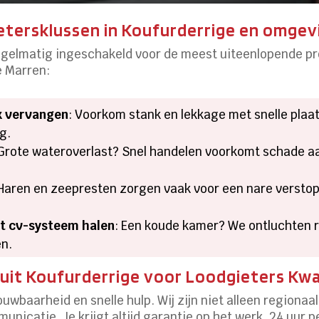
tersklussen in Koufurderrige en omgev
egelmatig ingeschakeld voor de meest uiteenlopende pr
e Marren:
k vervangen
: Voorkom stank en lekkage met snelle plaa
g.
 Grote wateroverlast? Snel handelen voorkomt schade aa
 Haren en zeepresten zorgen vaak voor een nare verstop
it cv-systeem halen
: Een koude kamer? We ontluchten 
en.
it Koufurderrige voor Loodgieters Kwa
ouwbaarheid en snelle hulp. Wij zijn niet alleen region
nicatie. Je krijgt altijd garantie op het werk, 24 uur 