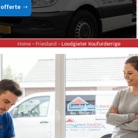
 offerte
Home
-
Friesland
-
Loodgieter Koufurderrige