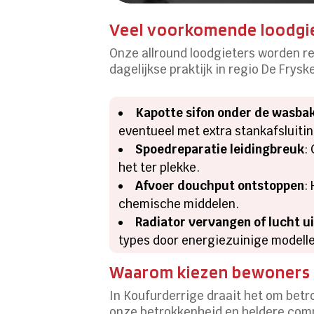
Veel voorkomende loodgie
Onze allround loodgieters worden r
dagelijkse praktijk in regio De Frysk
Kapotte sifon onder de wasba
eventueel met extra stankafsluitin
Spoedreparatie leidingbreuk
:
het ter plekke.
Afvoer douchput ontstoppen
:
chemische middelen.
Radiator vervangen of lucht u
types door energiezuinige modell
Waarom kiezen bewoners u
In Koufurderrige draait het om betr
onze betrokkenheid en heldere commu