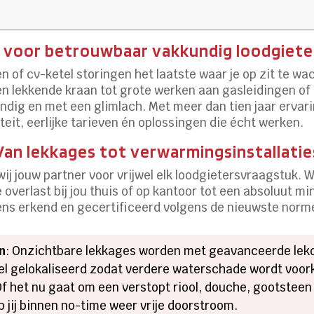
e voor betrouwbaar vakkundig loodgiet
 of cv-ketel storingen het laatste waar je op zit te wa
en lekkende kraan tot grote werken aan gasleidingen of r
undig en met een glimlach. Met meer dan tien jaar erva
teit, eerlijke tarieven én oplossingen die écht werken.
 Van lekkages tot verwarmingsinstallatie
 wij jouw partner voor vrijwel elk loodgietersvraagstuk.
overlast bij jou thuis of op kantoor tot een absoluut m
vens erkend en gecertificeerd volgens de nieuwste norm
n
: Onzichtbare lekkages worden met geavanceerde lek
el gelokaliseerd zodat verdere waterschade wordt voo
Of het nu gaat om een verstopt riool, douche, gootste
 jij binnen no-time weer vrije doorstroom.