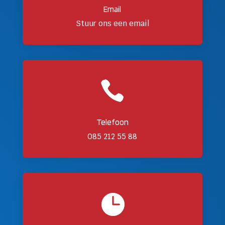
Email
Stuur ons een email

Telefoon
085 212 55 88
