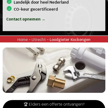
Landelijk door heel Nederland
CO-keur gecertificeerd
Contact opnemen →
Home
-
Utrecht
-
Loodgieter Kockengen
🏆 Elders een offerte ontvangen?