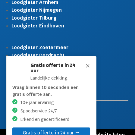
Loodgieter Arnhem
Loodgieter Nijmegen
Loodgieter Tilburg
Loodgieter Eindhoven
Loodgieter Zoetermeer
Loodgieter Dordrecht
Loodgieter Rijswijk
Gratis offerte in 24
M
uur
Loodgieter Schiedam
Landelijke dekking.
Loodgieter Leidschendam
Loodgieter Hilversum
Vraag binnen 10 seconden een
gratis offerte aan.
10+ jaar ervaring
Spoedservice 24/7
Erkend en gecertificeerd
Gratis offerte in 24 uur
© Copyright Loodgieters Kwartier |
Website laten