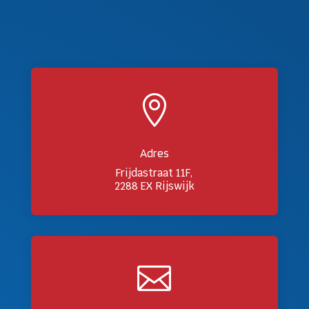

Adres
Frijdastraat 11F,
2288 EX Rijswijk
