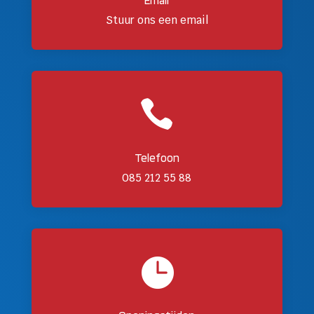
Stuur ons een email

Telefoon
085 212 55 88
