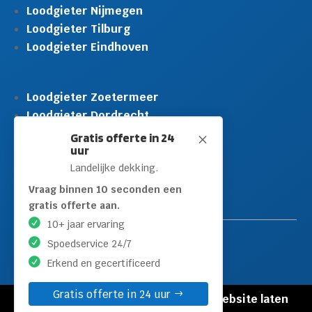
Loodgieter Nijmegen
Loodgieter Tilburg
Loodgieter Eindhoven
Loodgieter Zoetermeer
Loodgieter Dordrecht
Loodgieter Rijswijk
Gratis offerte in 24
M
uur
Loodgieter Schiedam
Landelijke dekking.
Loodgieter Leidschendam
Loodgieter Hilversum
Vraag binnen 10 seconden een
gratis offerte aan.
10+ jaar ervaring
Spoedservice 24/7
Erkend en gecertificeerd
Gratis offerte in 24 uur
© Copyright Loodgieters Kwartier |
Website laten