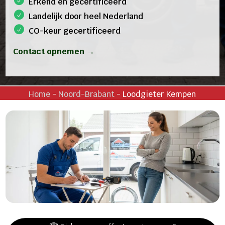
Erkend en gecertificeerd
Landelijk door heel Nederland
CO-keur gecertificeerd
Contact opnemen →
Home
-
Noord-Brabant
-
Loodgieter Kempen