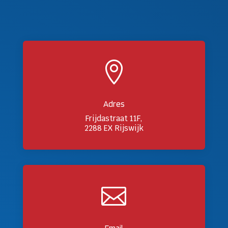

Adres
Frijdastraat 11F,
2288 EX Rijswijk

Email