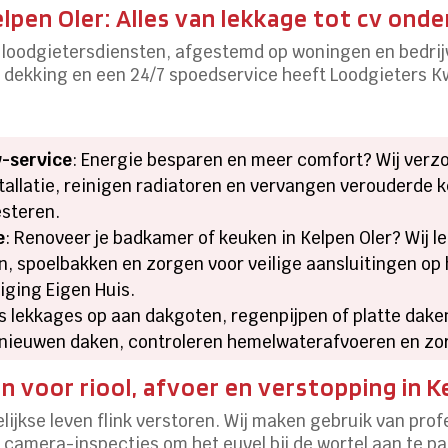
lpen Oler: Alles van lekkage tot cv ond
 loodgietersdiensten, afgestemd op woningen en bedrijv
ke dekking en een 24/7 spoedservice heeft Loodgieters K
-service
: Energie besparen en meer comfort? Wij verz
llatie, reinigen radiatoren en vervangen verouderde ketel
teren.​
e
: Renoveer je badkamer of keuken in Kelpen Oler? Wij 
, spoelbakken en zorgen voor veilige aansluitingen op 
ging Eigen Huis.​
os lekkages op aan dakgoten, regenpijpen of platte dak
nieuwen daken, controleren hemelwaterafvoeren en zorg
n voor riool, afvoer en verstopping in K
elijkse leven flink verstoren.​ Wij maken gebruik van p
camera-inspecties om het euvel bij de wortel aan te pa