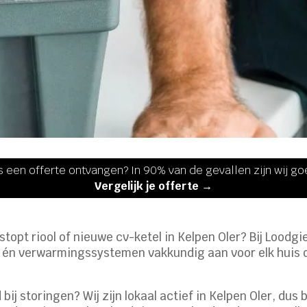
s een offerte ontvangen? In 90% van de gevallen zijn wij g
Vergelijk je offerte →
rstopt riool of nieuwe cv-ketel in Kelpen Oler? Bij Loodg
 én verwarmingssystemen vakkundig aan voor elk huis of 
bij storingen? Wij zijn lokaal actief in Kelpen Oler, dus