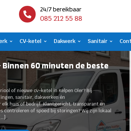
24/7 bereikbaar

085 212 55 88
erk
CV-ketel
Dakwerk
Sanitair
Con
- Binnen 60 minuten de beste
 riool of nieuwe cv-ketel in Kelpen Oler? Bij
dingen, sanitair, dakwerken én
k huis of bedrijf.​ Klantgericht, transparant en
ies controleren of spoed bij storingen? Wij zijn lokaal
[…]