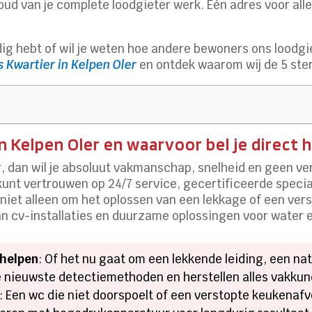
houd van je complete loodgieter werk.​ Eén adres voor al
dig hebt of wil je weten hoe andere bewoners ons loodgi
 Kwartier in Kelpen Oler
en ontdek waarom wij de 5 ste
 Kelpen Oler en waarvoor bel je direct h
r, dan wil je absoluut vakmanschap, snelheid en geen ver
 kunt vertrouwen op 24/7 service, gecertificeerde speci
t niet alleen om het oplossen van een lekkage of een ve
n cv-installaties en duurzame oplossingen voor water e
rhelpen
: Of het nu gaat om een lekkende leiding, een nat
de nieuwste detectiemethoden en herstellen alles vakkun
: Een wc die niet doorspoelt of een verstopte keukenafvo