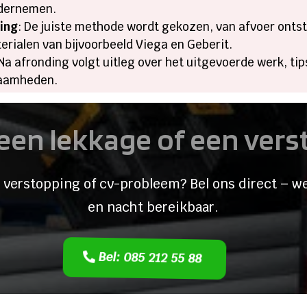
dernemen.​
sing
: De juiste methode wordt gekozen, van afvoer ontst
ialen van bijvoorbeeld Viega en Geberit.​
 Na afronding volgt uitleg over het uitgevoerde werk, 
zaamheden.​
een lekkage of een ver
 verstopping of cv-probleem? Bel ons direct – we
en nacht bereikbaar.
Bel: 085 212 55 88