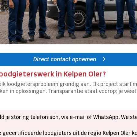
Direct contact opnemen
loodgieterswerk in Kelpen Oler?
lk loodgietersprobleem grondig aan.​ Elk project start 
en in oplossingen.​ Transparantie staat voorop; je weet 
ld je storing telefonisch, via e-mail of WhatsApp.​ We s
e gecertificeerde loodgieters uit de regio Kelpen Oler 