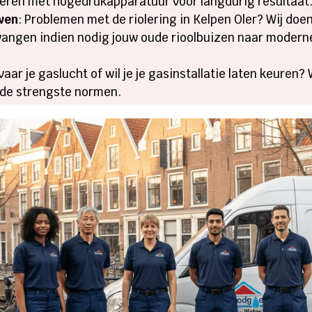
eren met hogedrukapparatuur voor langdurig resultaat.
uwen
: Problemen met de riolering in Kelpen Oler? Wij do
angen indien nodig jouw oude rioolbuizen naar moderne
rvaar je gaslucht of wil je je gasinstallatie laten keuren
 de strengste normen.​