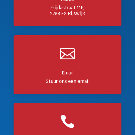
Frijdastraat 11F,
2288 EX Rijswijk

Email
Stuur ons een email
