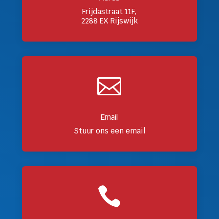
Frijdastraat 11F,
2288 EX Rijswijk

Email
Stuur ons een email
