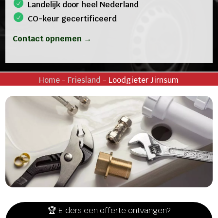
Landelijk door heel Nederland
CO-keur gecertificeerd
Contact opnemen →
Home
-
Friesland
-
Loodgieter Jirnsum
🏆 Elders een offerte ontvangen?