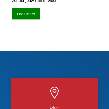
zonder jouw tuin of vloer...
Lees Meer

Adres