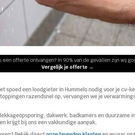
s een offerte ontvangen? In 90% van de gevallen zijn wij g
Vergelijk je offerte →
met spoed een loodgieter in Hummelo nodig voor je cv-kete
stoppingen razendsnel op, vervangen we je verwarmingsi
t lekkageopsporing, dakwerk, badkamers en duurzame i
en krijgt bij ons een vakkundige aanpak.
ren? Bekijk direct
onze tevreden klanten
en ervaar onz