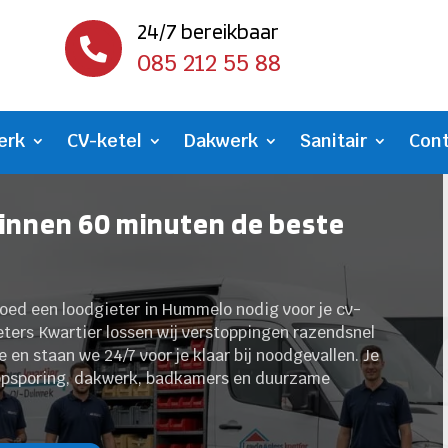
24/7 bereikbaar

085 212 55 88
erk
CV-ketel
Dakwerk
Sanitair
Con
innen 60 minuten de beste
poed een loodgieter in Hummelo nodig voor je cv-
ieters Kwartier lossen wij verstoppingen razendsnel
 en staan we 24/7 voor je klaar bij noodgevallen. Je
eopsporing, dakwerk, badkamers en duurzame