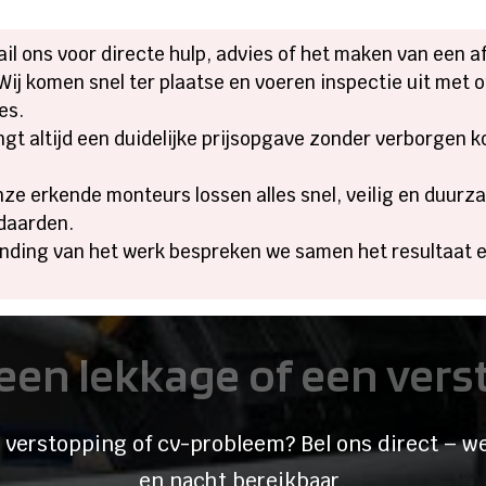
mail ons voor directe hulp, advies of het maken van een a
 Wij komen snel ter plaatse en voeren inspectie uit me
es.
ngt altijd een duidelijke prijsopgave zonder verborgen 
nze erkende monteurs lossen alles snel, veilig en duur
ndaarden.
onding van het werk bespreken we samen het resultaat e
een lekkage of een ver
 verstopping of cv-probleem? Bel ons direct – we
en nacht bereikbaar.