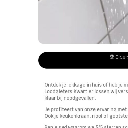
🏆 Elder
Ontdek je lekkage in huis of heb je 
Loodgieters Kwartier lossen wij ver
klaar bij noodgevallen.
Je profiteert van onze ervaring me
Ook je keukenkraan, riool of gootste
Benieuwd waarom we 5/5 sterren sco