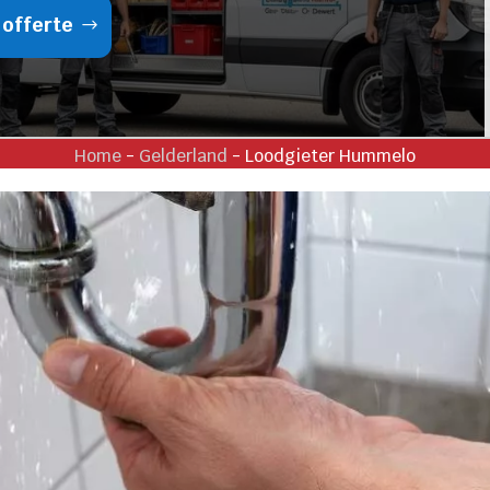
 offerte
Home
-
Gelderland
-
Loodgieter Hummelo