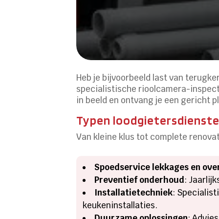
Heb je bijvoorbeeld last van terugk
specialistische rioolcamera-inspect
in beeld en ontvang je een gericht p
Typen loodgietersdienste
Van kleine klus tot complete renov
Spoedservice lekkages en ov
Preventief onderhoud
: Jaarli
Installatietechniek
: Specialis
keukeninstallaties.
Duurzame oplossingen
: Advie