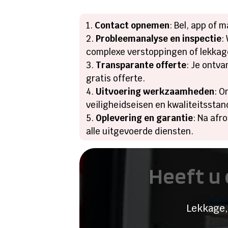
Contact opnemen
: Bel, app of 
Probleemanalyse en inspectie
:
complexe verstoppingen of lekkag
Transparante offerte
: Je ontva
gratis offerte.
Uitvoering werkzaamheden
: O
veiligheidseisen en kwaliteitssta
Oplevering en garantie
: Na afr
alle uitgevoerde diensten.
Heeft u 
Lekkage,