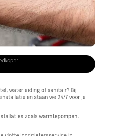
oedkoper.
l, waterleiding of sanitair? Bij
nstallatie en staan we 24/7 voor je
nstallaties zoals warmtepompen.
e vlotte loodgietersservice in