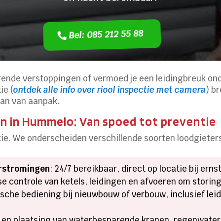
Bel: 085 212 55 88
erende verstoppingen of vermoed je een leidingbreuk on
ie (
ontdek alle info over riool inspectie met camera
) b
lan van aanpak.
n in Hummelo: Van spoed tot preventie
atie. We onderscheiden verschillende soorten loodgiete
erstromingen
: 24/7 bereikbaar, direct op locatie bij ern
jkse controle van ketels, leidingen en afvoeren om stori
tische bediening bij nieuwbouw of verbouw, inclusief le
s en plaatsing van waterbesparende kranen, regenwate