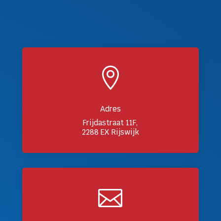

Adres
Frijdastraat 11F,
2288 EX Rijswijk
