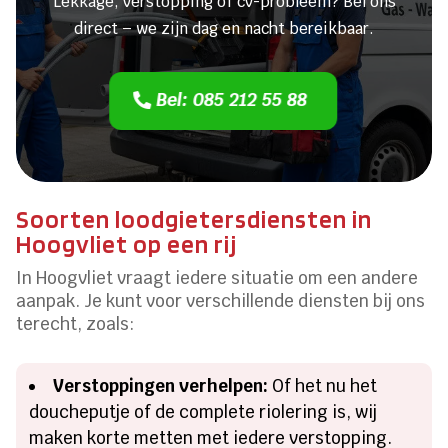
Lekkage, verstopping of cv-probleem? Bel ons
direct – we zijn dag en nacht bereikbaar.
Bel: 085 212 55 88
Soorten loodgietersdiensten in
Hoogvliet op een rij
In Hoogvliet vraagt iedere situatie om een andere
aanpak. Je kunt voor verschillende diensten bij ons
terecht, zoals:
Verstoppingen verhelpen:
Of het nu het
doucheputje of de complete riolering is, wij
maken korte metten met iedere verstopping.