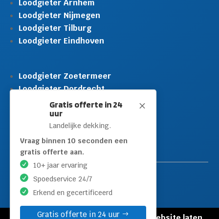
Loodgieter Arnhem
Loodgieter Nijmegen
Loodgieter Tilburg
Loodgieter Eindhoven
Loodgieter Zoetermeer
Loodgieter Dordrecht
Loodgieter Rijswijk
Gratis offerte in 24
M
uur
Loodgieter Schiedam
Landelijke dekking.
Loodgieter Leidschendam
Loodgieter Hilversum
Vraag binnen 10 seconden een
gratis offerte aan.
10+ jaar ervaring
Spoedservice 24/7
Erkend en gecertificeerd
Gratis offerte in 24 uur
© Copyright Loodgieters Kwartier |
Website laten