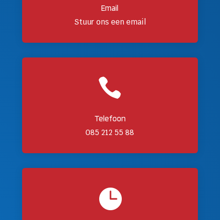
Email
Stuur ons een email

Telefoon
085 212 55 88
