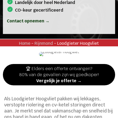
Landelijk door heel Nederland
CO-keur gecertificeerd
Contact opnemen →
Home
-
Rijnmond
-
Loodgieter Hoogvliet
🏆 Elders een offerte ontvangen?
80% van de gevallen zijn wij goedkoper!
Vergelijk je offerte →
Als Loodgieter Hoogvliet pakken wij lekkages,
verstopte riolering en cv-ketel storingen direct
aan. Je merkt snel dat vakmanschap en snelheid bij
ons hand in hand gaan, of het nu om dakgoten,