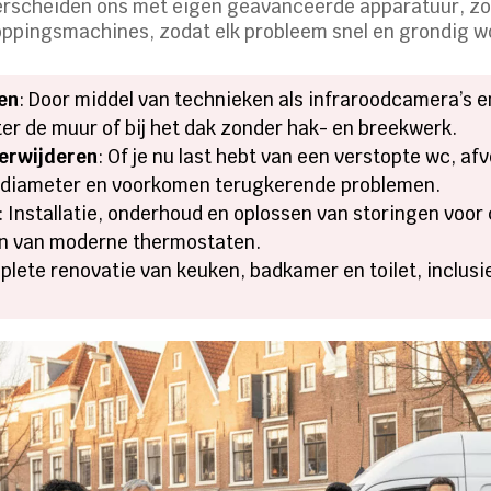
derscheiden ons met eigen geavanceerde apparatuur, z
ppingsmachines, zodat elk probleem snel en grondig w
en
: Door middel van technieken als infraroodcamera’s e
ter de muur of bij het dak zonder hak- en breekwerk.
verwijderen
: Of je nu last hebt van een verstopte wc, af
le diameter en voorkomen terugkerende problemen.
: Installatie, onderhoud en oplossen van storingen voor
en van moderne thermostaten.
plete renovatie van keuken, badkamer en toilet, inclusi