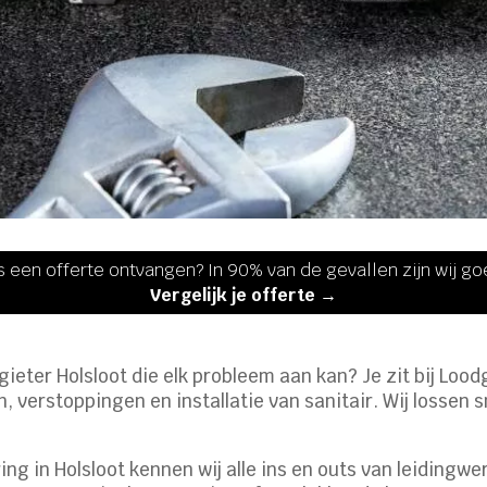
s een offerte ontvangen? In 90% van de gevallen zijn wij g
Vergelijk je offerte →
eter Holsloot die elk probleem aan kan? Je zit bij Lood
 verstoppingen en installatie van sanitair. Wij lossen s
ng in Holsloot kennen wij alle ins en outs van leidingwe