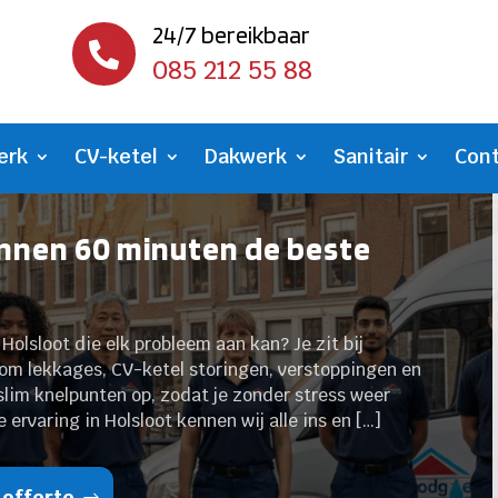
24/7 bereikbaar

085 212 55 88
erk
CV-ketel
Dakwerk
Sanitair
Con
innen 60 minuten de beste
olsloot die elk probleem aan kan? Je zit bij
dom lekkages, CV-ketel storingen, verstoppingen en
n slim knelpunten op, zodat je zonder stress weer
ervaring in Holsloot kennen wij alle ins en […]
 offerte