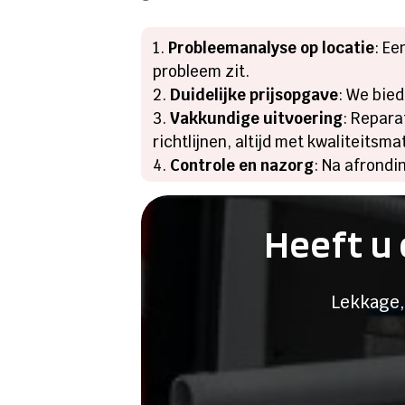
Probleemanalyse op locatie
: Ee
probleem zit.
Duidelijke prijsopgave
: We bied
Vakkundige uitvoering
: Repara
richtlijnen, altijd met kwaliteits
Controle en nazorg
: Na afrondi
Heeft u 
Lekkage,