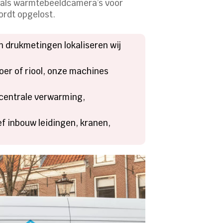
oals warmtebeeldcamera’s voor
ordt opgelost.
n drukmetingen lokaliseren wij
voer of riool, onze machines
 centrale verwarming,
ef inbouw leidingen, kranen,