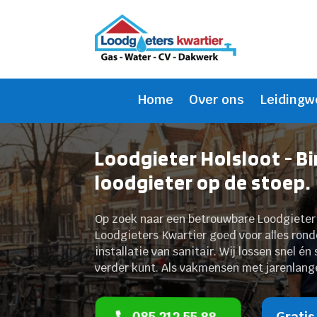
Home
Over ons
Leidingw
Loodgieter Holsloot - B
loodgieter op de stoep.
Op zoek naar een betrouwbare Loodgieter H
Loodgieters Kwartier goed voor alles ron
installatie van sanitair. Wij lossen snel é
verder kunt. Als vakmensen met jarenlange 
085 212 55 88
Gratis