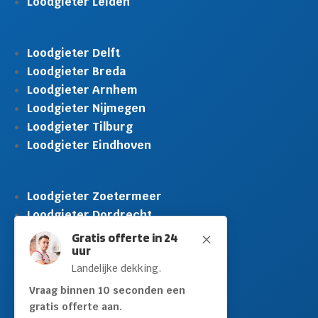
Loodgieter Leiden
Loodgieter Delft
Loodgieter Breda
Loodgieter Arnhem
Loodgieter Nijmegen
Loodgieter Tilburg
Loodgieter Eindhoven
Loodgieter Zoetermeer
Loodgieter Dordrecht
Loodgieter Rijswijk
Gratis offerte in 24
M
uur
Loodgieter Schiedam
Landelijke dekking.
Loodgieter Leidschendam
Loodgieter Hilversum
Vraag binnen 10 seconden een
gratis offerte aan.