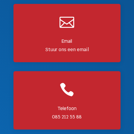

Email
Stuur ons een email

Telefoon
085 212 55 88