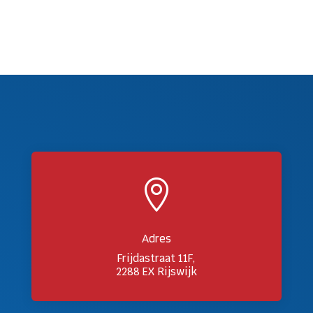

Adres
Frijdastraat 11F,
2288 EX Rijswijk