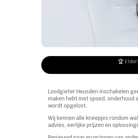
🏆 Elder
Loodgieter Heusden inschakelen geeft
maken hebt met spoed, onderhoud aa
wordt opgelost.
Wij kennen alle kneepjes rondom wate
advies, eerlijke prijzen en oplossin
Benieuwd naar ervaringen van ander