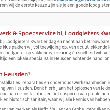
om wij de eerste keuze zijn als je een goede loodgieter
erk & Spoedservice bij Loodgieters Kwa
bij Loodgieters Kwartier dag en nacht aan betrouwbare 
 klus pakken wij vol toewijding op, van acuut lekkende l
een loodgieter op vakkennis, ervaring én snelheid wilt 
ltijd een lokale specialist in Heusden achter de hand, 
in Heusden?
installaties, reparaties en onderhoudswerkzaamheden in
g van Heusden. Denk hierbij aan het oplossen van lekk
ud aan cv-installaties en het opsporen van problemen in 
 en historisch sanitair, waar wij alle kennis van hebben
n van merken als Nefit, Vaillant en Grohe, gebruiken p