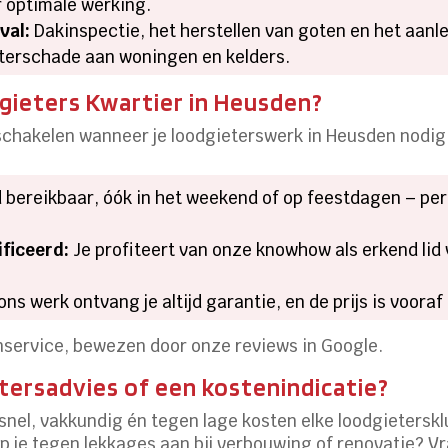
 optimale werking.
val:
Dakinspectie, het herstellen van goten en het aan
erschade aan woningen en kelders.
ieters Kwartier in Heusden?
e schakelen wanneer je loodgieterswerk in Heusden nodig
ijd bereikbaar, óók in het weekend of op feestdagen – pe
ficeerd:
Je profiteert van onze knowhow als erkend lid 
ns werk ontvang je altijd garantie, en de prijs is voora
rrenservice, bewezen door onze reviews in Google.
etersadvies of een kostenindicatie?
 snel, vakkundig én tegen lage kosten elke loodgietersklu
oop je tegen lekkages aan bij verbouwing of renovatie?