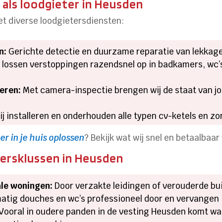
 als loodgieter in Heusden
et diverse loodgietersdiensten:
n:
Gerichte detectie en duurzame reparatie van lekkages
lossen verstoppingen razendsnel op in badkamers, wc’s
eren:
Met camera-inspectie brengen wij de staat van jou
j installeren en onderhouden alle typen cv-ketels en z
er in je huis oplossen
? Bekijk wat wij snel en betaalbaar
ersklussen in Heusden
le woningen:
Door verzakte leidingen of verouderde b
atig douches en wc’s professioneel door en vervangen i
Vooral in oudere panden in de vesting Heusden komt war