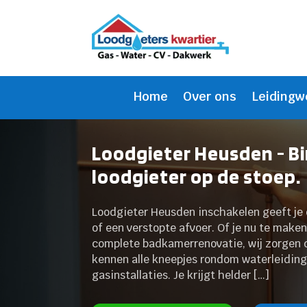
Home
Over ons
Leidingw
Loodgieter Heusden - B
loodgieter op de stoep.
Loodgieter Heusden inschakelen geeft je d
of een verstopte afvoer. Of je nu te make
complete badkamerrenovatie, wij zorgen d
kennen alle kneepjes rondom waterleiding
gasinstallaties. Je krijgt helder […]