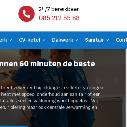
24/7 bereikbaar

085 212 55 88
erk
CV-ketel
Dakwerk
Sanitair
Con
innen 60 minuten de beste
irect zekerheid bij lekkages, cv-ketel storingen
n hebt met spoed, onderhoud aan sanitair of een
at alles snel en vakkundig wordt opgelost. Wij
en, riolering maar ook centrale verwarming en