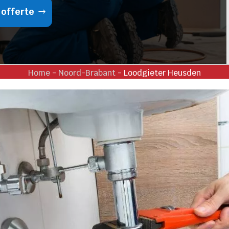
 offerte
Home
-
Noord-Brabant
-
Loodgieter Heusden