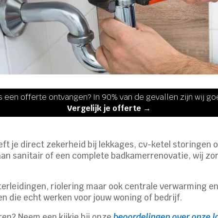
s een offerte ontvangen? In 90% van de gevallen zijn wij g
Vergelijk je offerte →
 je direct zekerheid bij lekkages, cv-ketel storingen of
n sanitair of een complete badkamerrenovatie, wij zor
rleidingen, riolering maar ook centrale verwarming en g
gen die echt werken voor jouw woning of bedrijf.
en? Neem een kijkje bij onze
beoordelingen over onze l