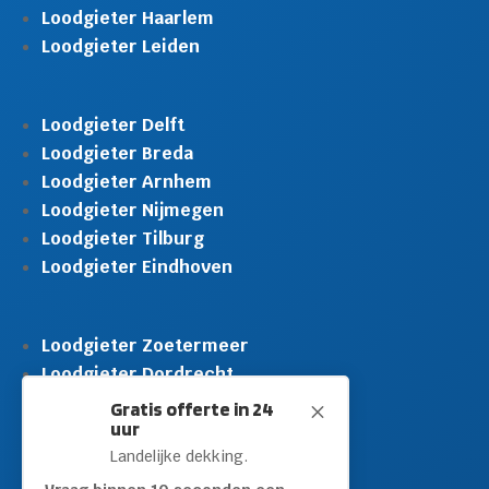
Loodgieter Haarlem
Loodgieter Leiden
Loodgieter Delft
Loodgieter Breda
Loodgieter Arnhem
Loodgieter Nijmegen
Loodgieter Tilburg
Loodgieter Eindhoven
Loodgieter Zoetermeer
Loodgieter Dordrecht
Loodgieter Rijswijk
Gratis offerte in 24
M
uur
Loodgieter Schiedam
Landelijke dekking.
Loodgieter Leidschendam
Loodgieter Hilversum