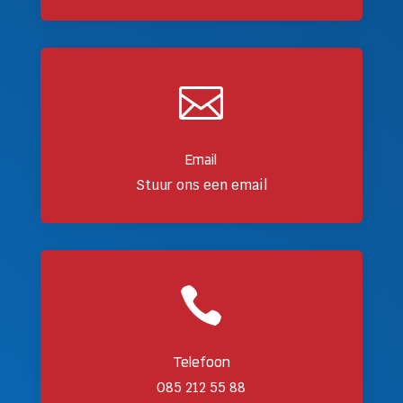

Email
Stuur ons een email

Telefoon
085 212 55 88