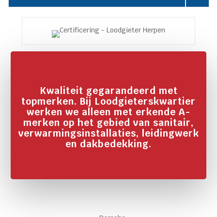
Kwaliteit gegarandeerd met
topmerken. Bij Loodgieterskwartier
werken we alleen met erkende A-
merken op het gebied van sanitair,
verwarmingsinstallaties, leidingwerk
en dakbedekking.