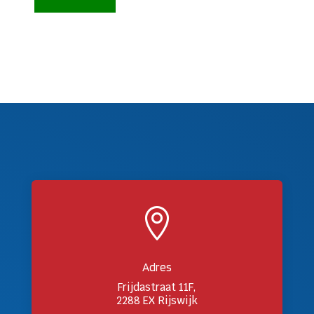

Adres
Frijdastraat 11F,
2288 EX Rijswijk