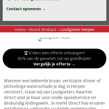
Contact opnemen →
Home
-
Noord-Brabant
-
Loodgieter Herpen
🏆 Elders een offerte ontvangen?
80% van de gevallen zijn wij goedkoper!
Vergelijk je offerte →
Wanneer een lekkende kraan, verstopte afvoer of
plotselinge waterschade je dag in Herpen
verstoort, staan wij van Loodgieters Kwartier
direct voor je klaar voor snelle spoedservice en
deskundig leidingwerk. Je merkt direct hoe ervaren
installateurs vakkundig cv-ketels onderhouden,