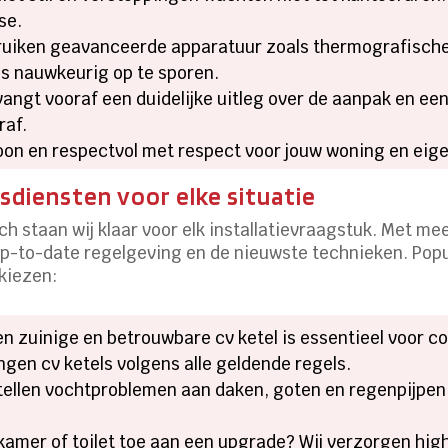
se.
ruiken geavanceerde apparatuur zoals thermografische
s nauwkeurig op te sporen.
angt vooraf een duidelijke uitleg over de aanpak en ee
raf.
oon en respectvol met respect voor jouw woning en ei
rsdiensten voor elke situatie
ch staan wij klaar voor elk installatievraagstuk. Met me
 up-to-date regelgeving en de nieuwste technieken. Pop
kiezen:
n zuinige en betrouwbare cv ketel is essentieel voor c
gen cv ketels volgens alle geldende regels.
tellen vochtproblemen aan daken, goten en regenpijpen
kamer of toilet toe aan een upgrade? Wij verzorgen high