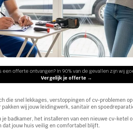
s een offerte ontvangen? In 90% van de gevallen zijn wij g
Vergelijk je offerte →
ch die snel lekkages, verstoppingen of cv-problemen opl
ar pakken wij jouw leidingwerk, sanitair en spoedrepara
 je badkamer, het installeren van een nieuwe cv-ketel 
dat jouw huis veilig en comfortabel blijft.