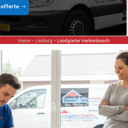
 offerte
Home
-
Limburg
-
Loodgieter Herkenbosch