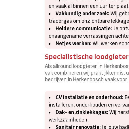
en vaak al binnen een uur ter plaat
Vakkundig onderzoek:
Wij geb
tracergas om onzichtbare lekkage
Heldere communicatie:
Je ontv
onaangename verrassingen achte
Netjes werken:
Wij werken sch
Specialistische loodgiete
Als allround loodgieter in Herkenbos
vak combineren wij praktijkkennis,
bedrijven in Herkenbosch vaak voor 
CV installatie en onderhoud:
Ee
installeren, onderhouden en vervan
Dak- en zinklekkages:
Wij hers
werkzaamheden.
Sanitair renovatie:
Is jouw bad