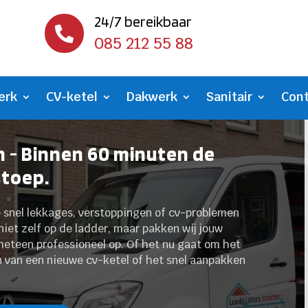
24/7 bereikbaar

085 212 55 88
erk
CV-ketel
Dakwerk
Sanitair
Con
 - Binnen 60 minuten de
stoep.
e snel lekkages, verstoppingen of cv-problemen
 niet zelf op de ladder, maar pakken wij jouw
meteen professioneel op. Of het nu gaat om het
n van een nieuwe cv-ketel of het snel aanpakken