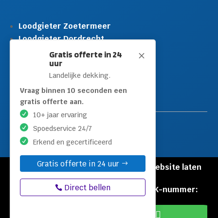
Loodgieter Zoetermeer
Loodgieter Dordrecht
Loodgieter Rijswijk
Gratis offerte in 24
M
uur
Loodgieter Schiedam
Landelijke dekking.
Loodgieter Leidschendam
Loodgieter Hilversum
Vraag binnen 10 seconden een
gratis offerte aan.
10+ jaar ervaring
Spoedservice 24/7
Erkend en gecertificeerd
Gratis offerte in 24 uur
© Copyright Loodgieters Kwartier |
Website laten
maken door Flexamedia
Direct bellen
Privacyverklaring
|
Disclaimer
|
KVK-nummer:
60471840

