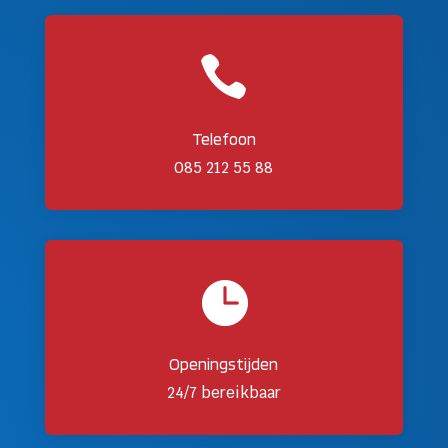

Telefoon
085 212 55 88

Openingstijden
24/7 bereikbaar