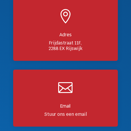

Adres
Frijdastraat 11F,
2288 EX Rijswijk

Email
Stuur ons een email