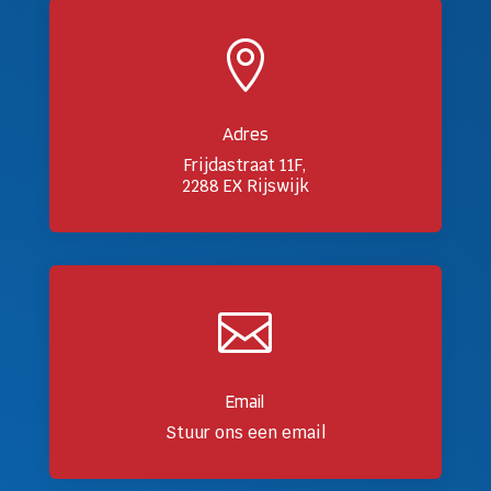

Adres
Frijdastraat 11F,
2288 EX Rijswijk

Email
Stuur ons een email