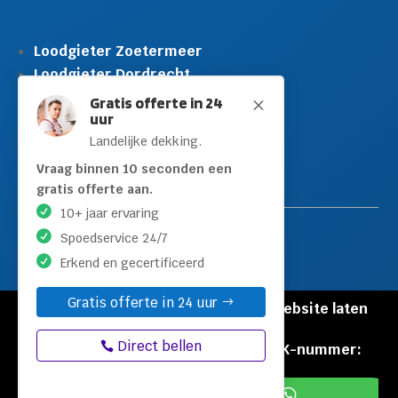
Loodgieter Zoetermeer
Loodgieter Dordrecht
Loodgieter Rijswijk
Gratis offerte in 24
M
uur
Loodgieter Schiedam
Landelijke dekking.
Loodgieter Leidschendam
Loodgieter Hilversum
Vraag binnen 10 seconden een
gratis offerte aan.
10+ jaar ervaring
Spoedservice 24/7
Erkend en gecertificeerd
Gratis offerte in 24 uur
© Copyright Loodgieters Kwartier |
Website laten
maken door Flexamedia
Direct bellen
Privacyverklaring
|
Disclaimer
|
KVK-nummer:
60471840

