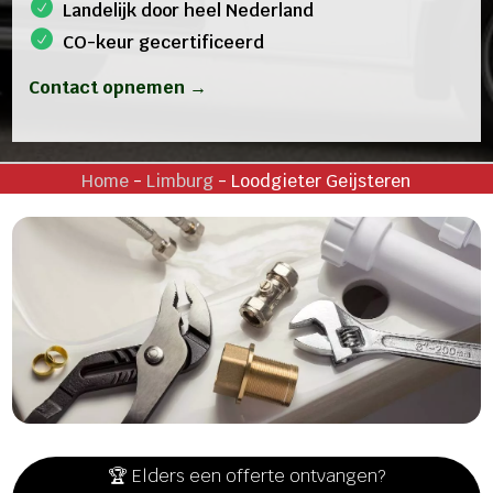
Landelijk door heel Nederland
CO-keur gecertificeerd
Contact opnemen →
Home
-
Limburg
-
Loodgieter Geijsteren
🏆 Elders een offerte ontvangen?