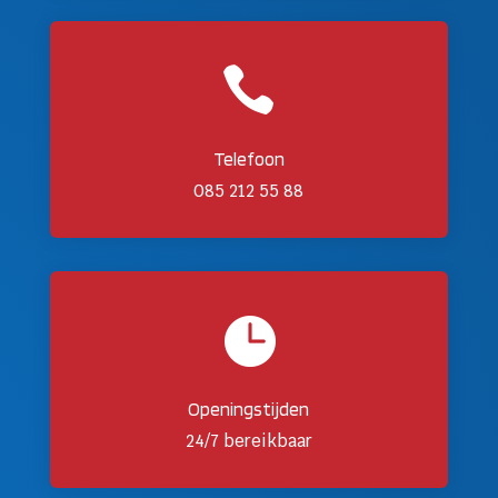

Telefoon
085 212 55 88

Openingstijden
24/7 bereikbaar