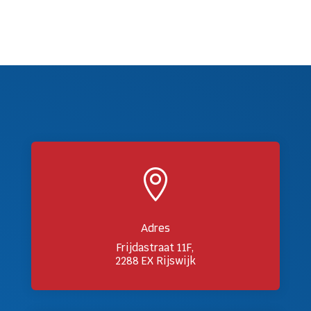

Adres
Frijdastraat 11F,
2288 EX Rijswijk