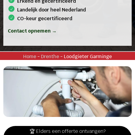
Erkend en gecertificeerd
Landelijk door heel Nederland
CO-keur gecertificeerd
Contact opnemen →
Home
-
Drenthe
-
Loodgieter Garminge
🏆 Elders een offerte ontvangen?