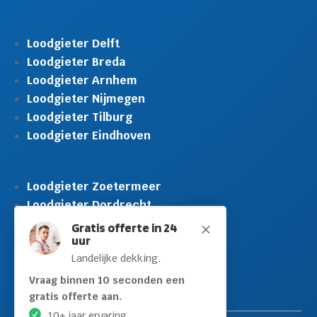
Loodgieter Delft
Loodgieter Breda
Loodgieter Arnhem
Loodgieter Nijmegen
Loodgieter Tilburg
Loodgieter Eindhoven
Loodgieter Zoetermeer
Loodgieter Dordrecht
Loodgieter Rijswijk
Gratis offerte in 24
M
uur
Loodgieter Schiedam
Landelijke dekking.
Loodgieter Leidschendam
Loodgieter Hilversum
Vraag binnen 10 seconden een
gratis offerte aan.
10+ jaar ervaring