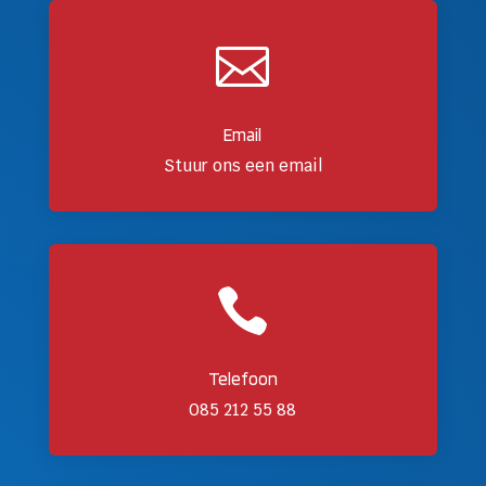

Email
Stuur ons een email

Telefoon
085 212 55 88