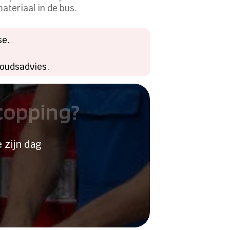
ateriaal in de bus.
se.
houdsadvies.
stopping?
 zijn dag