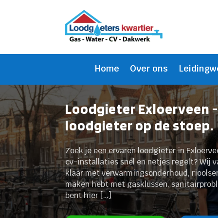
Home
Over ons
Leidingw
Loodgieter Exloerveen 
loodgieter op de stoep.
Zoek je een ervaren loodgieter in Exloerv
cv-installaties snel en netjes regelt? Wij
klaar met verwarmingsonderhoud, rioolser
maken hebt met gasklussen, sanitairproble
bent hier […]