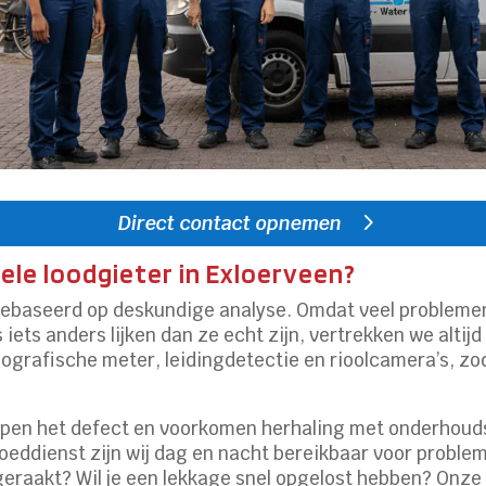
Direct contact opnemen
ele loodgieter in Exloerveen?
 gebaseerd op deskundige analyse. Omdat veel problemen 
 iets anders lijken dan ze echt zijn, vertrekken we altij
ografische meter, leidingdetectie en rioolcamera’s, zo
lpen het defect en voorkomen herhaling met onderhoudsa
oeddienst zijn wij dag en nacht bereikbaar voor proble
 geraakt? Wil je een lekkage snel opgelost hebben? Onz