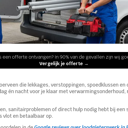
s een offerte ontvangen? In 90% van de gevallen zijn wij g
Vergelijk je offerte →
loerveen die lekkages, verstoppingen, spoedklussen en cv
dag én nacht voor je klaar met verwarmingsonderhoud, r
n, sanitairproblemen of direct hulp nodig hebt bij een st
s vlot en betaalbaar op.
eoordelen in de
Google reviews over loodgieterswerk in