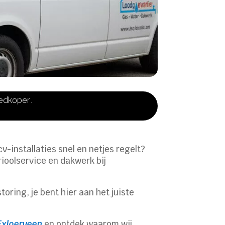
oedkoper.
-installaties snel en netjes regelt?
ioolservice en dakwerk bij
oring, je bent hier aan het juiste
 Exloerveen
en ontdek waarom wij