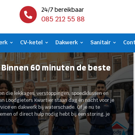
24/7 bereikbaar

085 212 55 88
erk
CV-ketel
Dakwerk
Sanitair
Con
- Binnen 60 minuten de beste
een die lekkages, verstoppingen, spoedklussen en
 van Loodgieters Kwartier staan dag én nacht voor je
vice en dakwerk bij waterschade. Of je nu te
men of direct hulp nodig hebt bij een storing, je