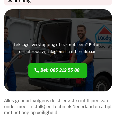
waar nodig
Heeft u een lekkage of een
verstopping?
Lekkage, verstopping of cv-probleem? Bel ons
direct – we zijn dag en nacht bereikbaar.
Bel: 085 212 55 88
Alles gebeurt volgens de strengste richtlijnen van
onder meer InstallQ en Techniek Nederland en altijd
met het oog op veiligheid.