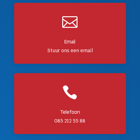

Email
Stuur ons een email

Telefoon
085 212 55 88