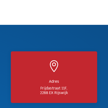

Adres
Frijdastraat 11F,
2288 EX Rijswijk