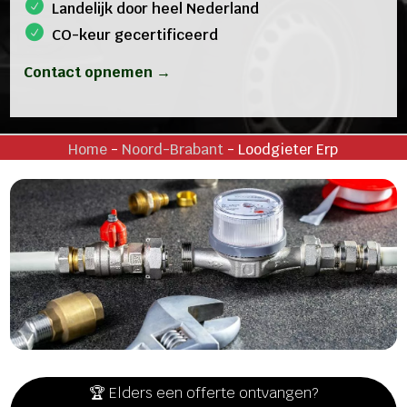
Landelijk door heel Nederland
CO-keur gecertificeerd
Contact opnemen →
Home
-
Noord-Brabant
-
Loodgieter Erp
🏆 Elders een offerte ontvangen?