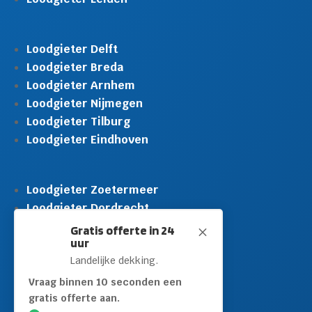
Loodgieter Delft
Loodgieter Breda
Loodgieter Arnhem
Loodgieter Nijmegen
Loodgieter Tilburg
Loodgieter Eindhoven
Loodgieter Zoetermeer
Loodgieter Dordrecht
Loodgieter Rijswijk
Gratis offerte in 24
M
uur
Loodgieter Schiedam
Landelijke dekking.
Loodgieter Leidschendam
Loodgieter Hilversum
Vraag binnen 10 seconden een
gratis offerte aan.