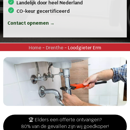
Landelijk door heel Nederland
CO-keur gecertificeerd
Contact opnemen →
Home
-
Drenthe
-
Loodgieter Erm
🏆 Elders een offerte ontvangen?
80% van de gevallen zijn wij goedkoper!