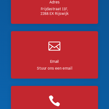
Adres
Frijdastraat 11F,
2288 EX Rijswijk

Email
Stuur ons een email
