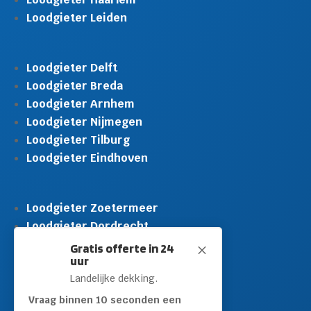
Loodgieter Leiden
Loodgieter Delft
Loodgieter Breda
Loodgieter Arnhem
Loodgieter Nijmegen
Loodgieter Tilburg
Loodgieter Eindhoven
Loodgieter Zoetermeer
Loodgieter Dordrecht
Loodgieter Rijswijk
Gratis offerte in 24
M
uur
Loodgieter Schiedam
Landelijke dekking.
Loodgieter Leidschendam
Loodgieter Hilversum
Vraag binnen 10 seconden een