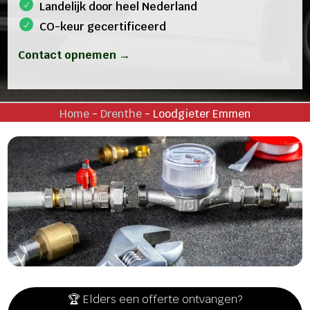
Landelijk door heel Nederland
CO-keur gecertificeerd
Contact opnemen →
Home
-
Drenthe
-
Loodgieter Emmen
🏆 Elders een offerte ontvangen?