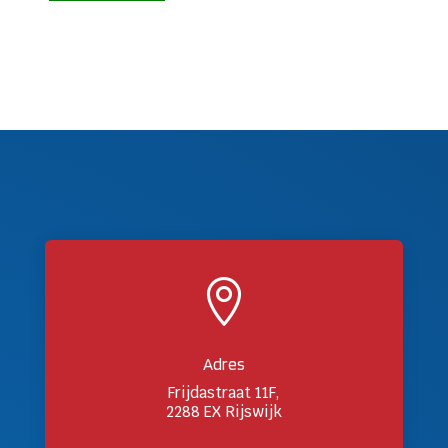

Adres
Frijdastraat 11F,
2288 EX Rijswijk