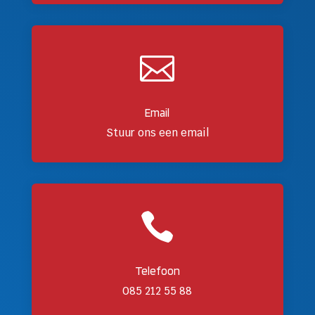

Email
Stuur ons een email

Telefoon
085 212 55 88