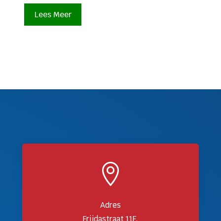
Lees Meer

Adres
Frijdastraat 11F,