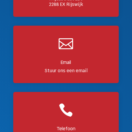
2288 EX Rijswijk

Email
Stuur ons een email

Telefoon