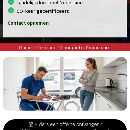
Landelijk door heel Nederland
CO-keur gecertificeerd
Contact opnemen →
Home
-
Flevoland
-
Loodgieter Emmeloord
🏆 Elders een offerte ontvangen?