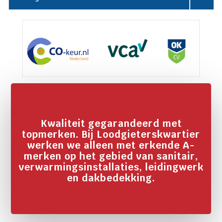
Kwaliteit gegarandeerd met
topmerken. Bij Loodgieterskwartier
werken we alleen met erkende A-
merken op het gebied van sanitair,
verwarmingsinstallaties, leidingwerk
en dakbedekking.