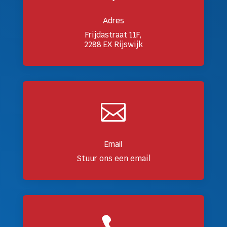
Adres
Frijdastraat 11F,
2288 EX Rijswijk

Email
Stuur ons een email
