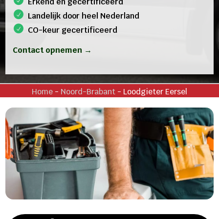
Erkend en gecertificeerd
Landelijk door heel Nederland
CO-keur gecertificeerd
Contact opnemen →
Home
-
Noord-Brabant
-
Loodgieter Eersel