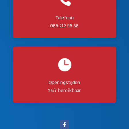
Telefoon
085 212 55 88

Openingstijden
24/7 bereikbaar