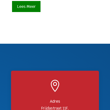
Lees Meer

Adres
Frijdastraat 11F,