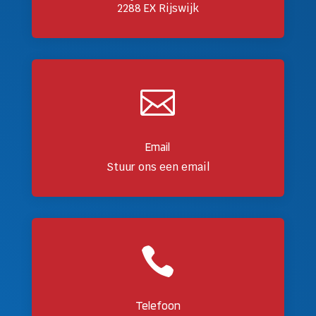
2288 EX Rijswijk

Email
Stuur ons een email

Telefoon