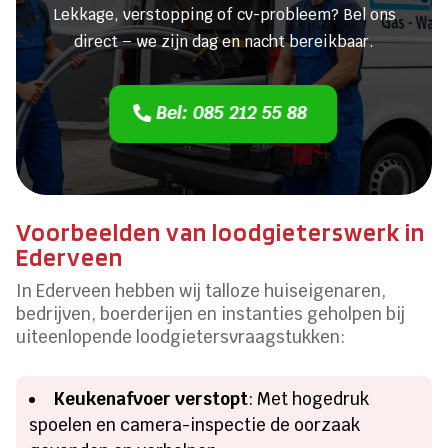
Lekkage, verstopping of cv-probleem? Bel ons
direct – we zijn dag en nacht bereikbaar.
Bel: 085 212 55 88
Voorbeelden van loodgieterswerk in
Ederveen
In Ederveen hebben wij talloze huiseigenaren,
bedrijven, boerderijen en instanties geholpen bij
uiteenlopende loodgietersvraagstukken:
Keukenafvoer verstopt
: Met hogedruk
spoelen en camera-inspectie de oorzaak