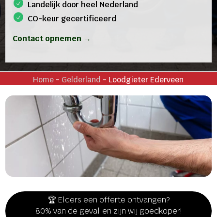
Landelijk door heel Nederland
CO-keur gecertificeerd
Contact opnemen →
Home
-
Gelderland
-
Loodgieter Ederveen
🏆 Elders een offerte ontvangen?
80% van de gevallen zijn wij goedkoper!