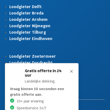
Loodgieter Delft
Loodgieter Breda
Loodgieter Arnhem
Loodgieter Nijmegen
Loodgieter Tilburg
Loodgieter Eindhoven
Loodgieter Zoetermeer
Loodgieter Dordrecht
Loodgieter Rijswijk
Gratis offerte in 24
M
uur
Loodgieter Schiedam
Landelijke dekking.
Loodgieter Leidschendam
Loodgieter Hilversum
Vraag binnen 10 seconden een
gratis offerte aan.
10+ jaar ervaring
Spoedservice 24/7