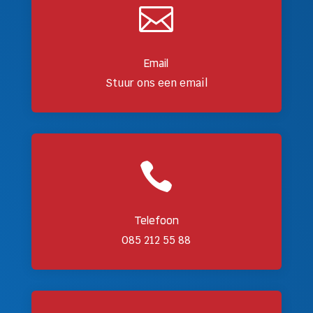

Email
Stuur ons een email

Telefoon
085 212 55 88