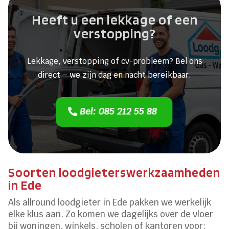
Heeft u een lekkage of een
verstopping?
Lekkage, verstopping of cv-probleem? Bel ons
direct – we zijn dag en nacht bereikbaar.
Bel: 085 212 55 88
Soorten loodgieterswerkzaamheden
in Ede
Als allround loodgieter in Ede pakken we werkelijk
elke klus aan. Zo komen we dagelijks over de vloer
bij woningen, winkels, scholen of kantoren voor: