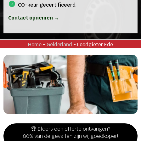
CO-keur gecertificeerd
Contact opnemen →
Home
-
Gelderland
-
Loodgieter Ede
🏆 Elders een offerte ontvangen?
80% van de gevallen zijn wij goedkoper!