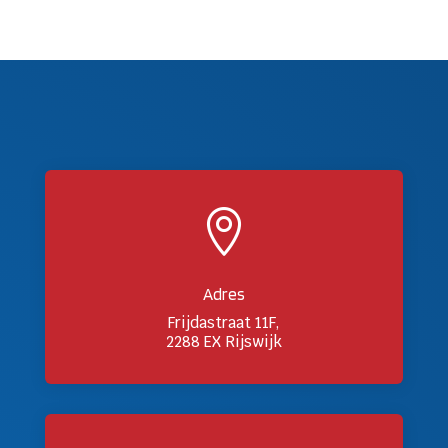

Adres
Frijdastraat 11F,
2288 EX Rijswijk