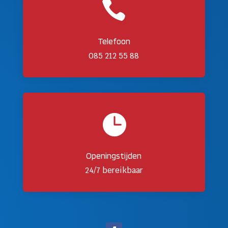

Telefoon
085 212 55 88

Openingstijden
24/7 bereikbaar