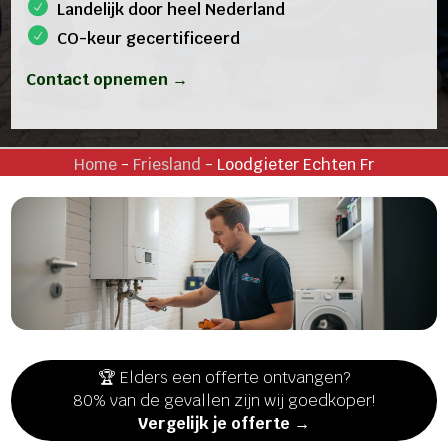
Landelijk door heel Nederland
CO-keur gecertificeerd
Contact opnemen →
Home
-
Friesland
-
Loodgieter Echten Fr
🏆 Elders een offerte ontvangen?
80% van de gevallen zijn wij goedkoper!
Vergelijk je offerte →