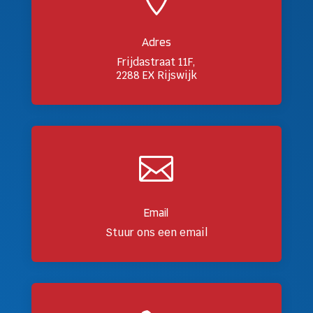
Adres
Frijdastraat 11F,
2288 EX Rijswijk

Email
Stuur ons een email