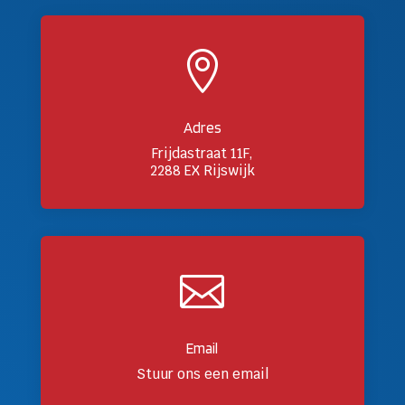

Adres
Frijdastraat 11F,
2288 EX Rijswijk

Email
Stuur ons een email