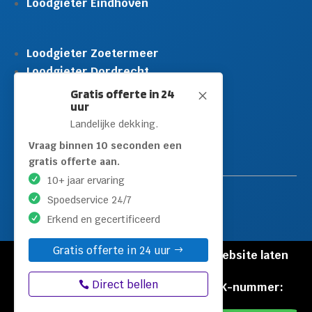
Loodgieter Eindhoven
Loodgieter Zoetermeer
Loodgieter Dordrecht
Loodgieter Rijswijk
Gratis offerte in 24
M
uur
Loodgieter Schiedam
Landelijke dekking.
Loodgieter Leidschendam
Loodgieter Hilversum
Vraag binnen 10 seconden een
gratis offerte aan.
10+ jaar ervaring
Spoedservice 24/7
Erkend en gecertificeerd
Gratis offerte in 24 uur
© Copyright Loodgieters Kwartier |
Website laten
maken door Flexamedia
Direct bellen
Privacyverklaring
|
Disclaimer
|
KVK-nummer:
60471840