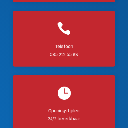

Telefoon
085 212 55 88

Openingstijden
24/7 bereikbaar