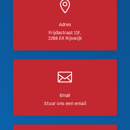

Adres
Frijdastraat 11F,
2288 EX Rijswijk

Email
Stuur ons een email