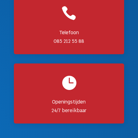

Telefoon
085 212 55 88

Openingstijden
24/7 bereikbaar