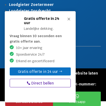
Loodgieter Zoetermeer
Loodgieter Dordrecht
Loodgieter Rijswijk
Gratis offerte in 24
M
uur
Loodgieter Schiedam
Landelijke dekking.
Loodgieter Leidschendam
Loodgieter Hilversum
Vraag binnen 10 seconden een
gratis offerte aan.
10+ jaar ervaring
Spoedservice 24/7
Erkend en gecertificeerd
Gratis offerte in 24 uur
© Copyright Loodgieters Kwartier |
Website laten
maken door Flexamedia
Direct bellen
Privacyverklaring
|
Disclaimer
|
KVK-nummer:
60471840


Bel: 085 212 55 88
Whatsapp