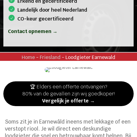
Erkend en gecertificeerd
Landelijk door heel Nederland
CO-keur gecertificeerd
Contact opnemen →
Home
-
Friesland
-
Loodgieter Earnewald
🏆 Elders een offerte ontvangen?
80% van de gevallen zijn wij goedkoper!
Vergelijk je offerte →
Soms zit je in Earnewâld ineens met lekkage of een
verstopt riool. Je wil direct een deskundige
loodgieter die snel en betrouwbaar komt helpen. Bij