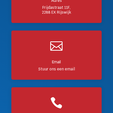
Adres
Frijdastraat 11F,
2288 EX Rijswijk

Email
Stuur ons een email
