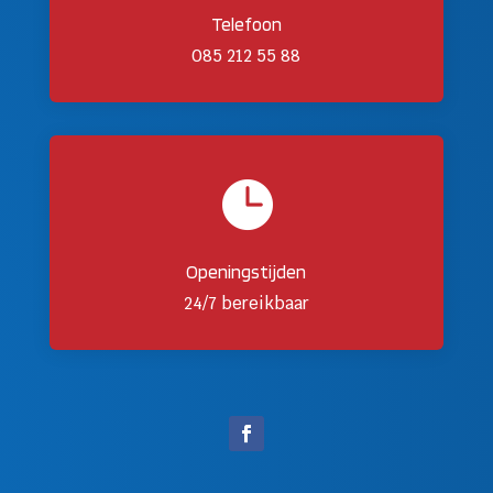
Telefoon
085 212 55 88

Openingstijden
24/7 bereikbaar