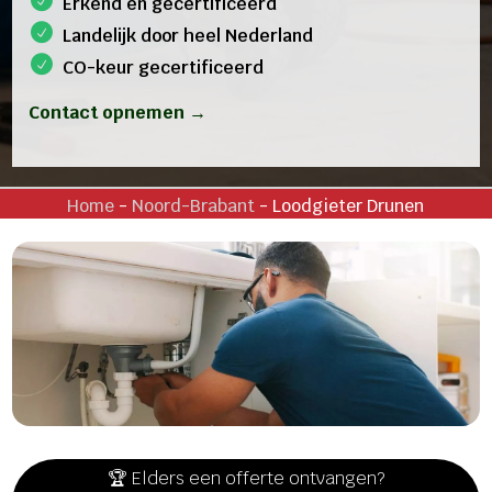
Erkend en gecertificeerd
Landelijk door heel Nederland
CO-keur gecertificeerd
Contact opnemen →
Home
-
Noord-Brabant
-
Loodgieter Drunen
🏆 Elders een offerte ontvangen?