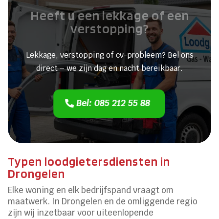
Heeft u een lekkage of een
verstopping?
Lekkage, verstopping of cv-probleem? Bel ons
direct – we zijn dag en nacht bereikbaar.
Bel: 085 212 55 88
Typen loodgietersdiensten in
Drongelen
Elke woning en elk bedrijfspand vraagt om
maatwerk. In Drongelen en de omliggende regio
zijn wij inzetbaar voor uiteenlopende