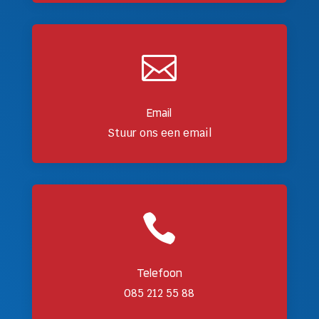

Email
Stuur ons een email

Telefoon
085 212 55 88