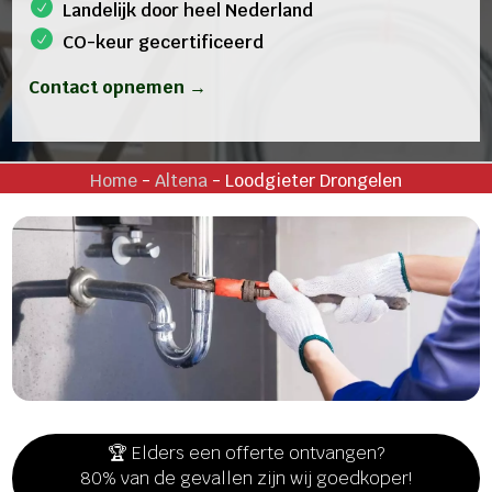
Landelijk door heel Nederland
CO-keur gecertificeerd
Contact opnemen →
Home
-
Altena
-
Loodgieter Drongelen
🏆 Elders een offerte ontvangen?
80% van de gevallen zijn wij goedkoper!