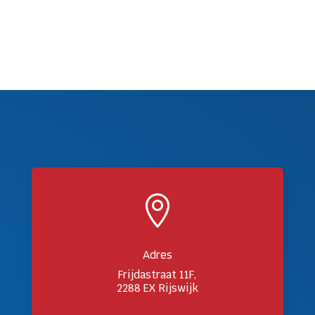

Adres
Frijdastraat 11F,
2288 EX Rijswijk