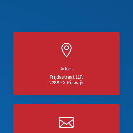

Adres
Frijdastraat 11F,
2288 EX Rijswijk
