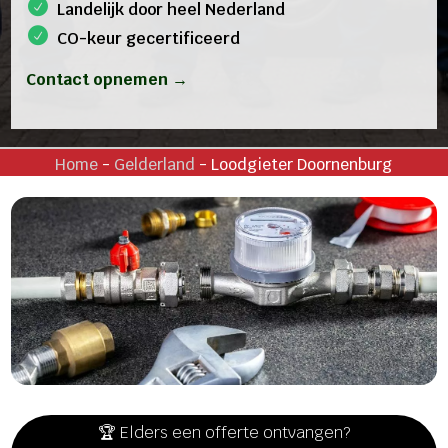
Landelijk door heel Nederland
CO-keur gecertificeerd
Contact opnemen →
Home
-
Gelderland
-
Loodgieter Doornenburg
🏆 Elders een offerte ontvangen?