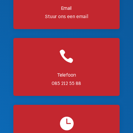
Email
Stuur ons een email

Telefoon
085 212 55 88
