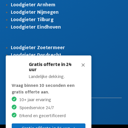
Loodgieter Arnhem
Loodgieter Nijmegen
Loodgieter Tilburg
Loodgieter Eindhoven
Loodgieter Zoetermeer
Loodgieter Dordrecht
Loodgieter Rijswijk
Gratis offerte in 24
M
uur
Loodgieter Schiedam
Landelijke dekking.
Loodgieter Leidschendam
Loodgieter Hilversum
Vraag binnen 10 seconden een
gratis offerte aan.
10+ jaar ervaring
Spoedservice 24/7
Erkend en gecertificeerd