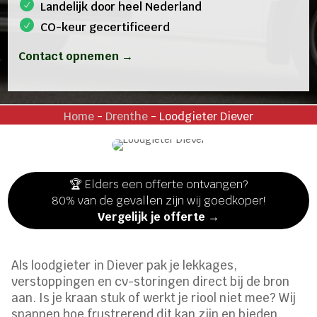
Landelijk door heel Nederland
CO-keur gecertificeerd
Contact opnemen →
Home
-
Drenthe
-
Loodgieter Diever
🏆 Elders een offerte ontvangen?
80% van de gevallen zijn wij goedkoper!
Vergelijk je offerte →
Als loodgieter in Diever pak je lekkages,
verstoppingen en cv-storingen direct bij de bron
aan. Is je kraan stuk of werkt je riool niet mee? Wij
snappen hoe frustrerend dit kan zijn en bieden