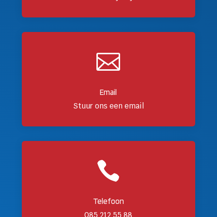

Email
Stuur ons een email

Telefoon
085 212 55 88