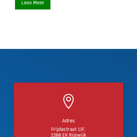
Lees Meer

Adres
Frijdastraat 11F,
2288 EX Rijswijk