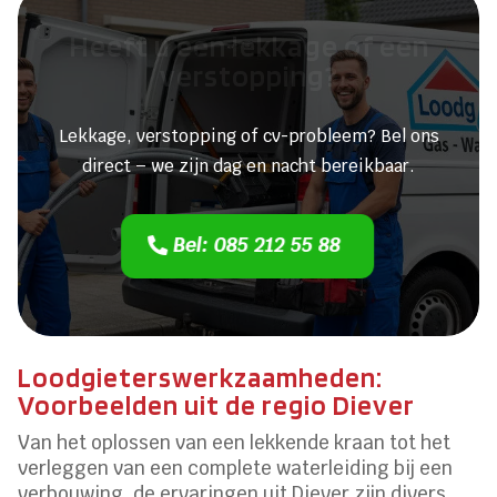
Heeft u een lekkage of een
verstopping?
Lekkage, verstopping of cv-probleem? Bel ons
direct – we zijn dag en nacht bereikbaar.
Bel: 085 212 55 88
Loodgieterswerkzaamheden:
Voorbeelden uit de regio Diever
Van het oplossen van een lekkende kraan tot het
verleggen van een complete waterleiding bij een
verbouwing, de ervaringen uit Diever zijn divers.