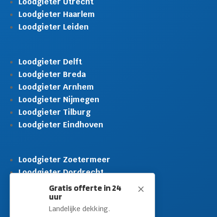
Loodgieter Utrecht
Loodgieter Haarlem
Loodgieter Leiden
Loodgieter Delft
Loodgieter Breda
Loodgieter Arnhem
Loodgieter Nijmegen
Loodgieter Tilburg
Loodgieter Eindhoven
Loodgieter Zoetermeer
Loodgieter Dordrecht
Loodgieter Rijswijk
Gratis offerte in 24
M
uur
Loodgieter Schiedam
Landelijke dekking.
Loodgieter Leidschendam