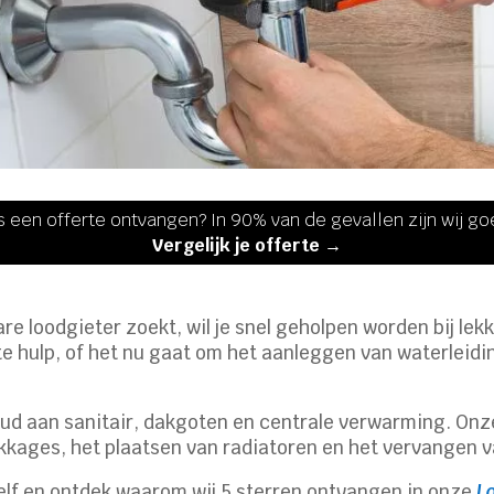
s een offerte ontvangen? In 90% van de gevallen zijn wij g
Vergelijk je offerte →
re loodgieter zoekt, wil je snel geholpen worden bij le
e hulp, of het nu gaat om het aanleggen van waterleidin
ud aan sanitair, dakgoten en centrale verwarming. Onze 
kkages, het plaatsen van radiatoren en het vervangen 
elf en ontdek waarom wij 5 sterren ontvangen in onze
L