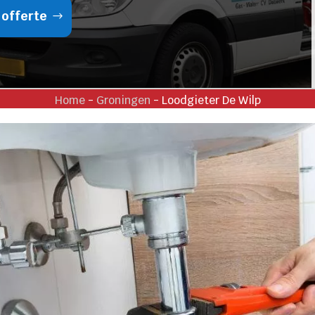
 offerte
Home
-
Groningen
-
Loodgieter De Wilp