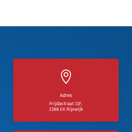

Adres
Frijdastraat 11F,
2288 EX Rijswijk