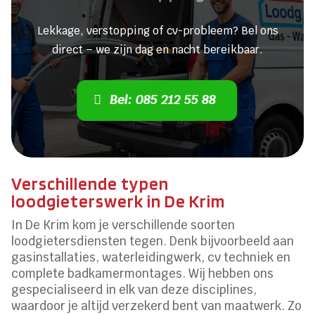
Lekkage, verstopping of cv-probleem? Bel ons
direct – we zijn dag en nacht bereikbaar.
Bel: 085 212 55 88
Verschillende typen
loodgieterswerk in De Krim
In De Krim kom je verschillende soorten
loodgietersdiensten tegen. Denk bijvoorbeeld aan
gasinstallaties, waterleidingwerk, cv techniek en
complete badkamermontages. Wij hebben ons
gespecialiseerd in elk van deze disciplines,
waardoor je altijd verzekerd bent van maatwerk. Zo