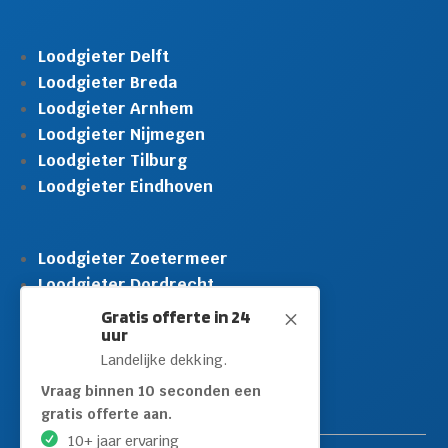
Loodgieter Delft
Loodgieter Breda
Loodgieter Arnhem
Loodgieter Nijmegen
Loodgieter Tilburg
Loodgieter Eindhoven
Loodgieter Zoetermeer
Loodgieter Dordrecht
Loodgieter Rijswijk
Gratis offerte in 24
M
uur
Loodgieter Schiedam
Landelijke dekking.
Loodgieter Leidschendam
Loodgieter Hilversum
Vraag binnen 10 seconden een
gratis offerte aan.
10+ jaar ervaring