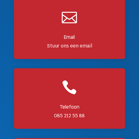

Email
Stuur ons een email

Telefoon
085 212 55 88