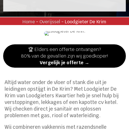
Home
-
Overijssel
-
Loodgieter De Krim
🏆 Elders een offerte ontvangen?
80% van de gevallen zijn wij goedkoper!
Vergelijk je offerte →
Altijd water onder de vloer of stank die uit je
leidingen opstijgt in De Krim? Met Loodgieter De
Krim van Loodgieters Kwartier heb je snel hulp bij
verstoppingen, lekkages of een kapotte cv ketel.
Wij checken direct je sanitair en oplossen
problemen met gas, riool of waterleiding.
Wij combineren vakkennis met razendsnelle