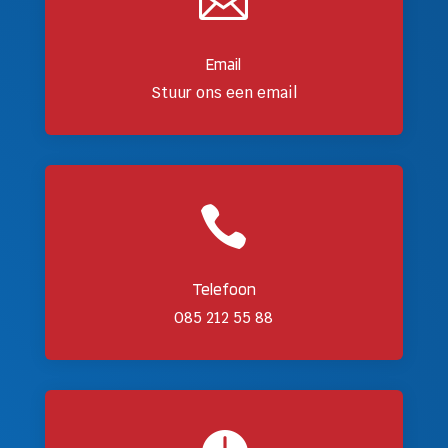

Email
Stuur ons een email

Telefoon
085 212 55 88