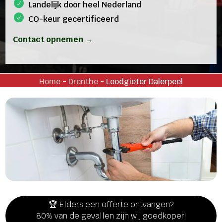
Landelijk door heel Nederland
CO-keur gecertificeerd
Contact opnemen →
Home
-
Drenthe
-
Loodgieter Dalerpeel
🏆 Elders een offerte ontvangen?
80% van de gevallen zijn wij goedkoper!