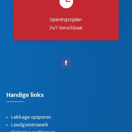

Openingstijden
24/7 bereikbaar
Handige links
Lekkage opsporen
Loodgieterswerk