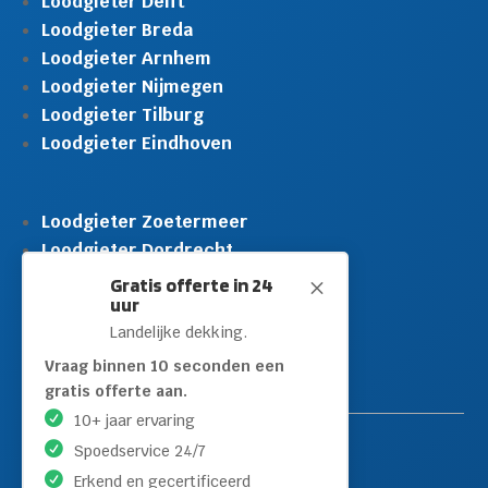
Loodgieter Delft
Loodgieter Breda
Loodgieter Arnhem
Loodgieter Nijmegen
Loodgieter Tilburg
Loodgieter Eindhoven
Loodgieter Zoetermeer
Loodgieter Dordrecht
Loodgieter Rijswijk
Gratis offerte in 24
M
uur
Loodgieter Schiedam
Landelijke dekking.
Loodgieter Leidschendam
Loodgieter Hilversum
Vraag binnen 10 seconden een
gratis offerte aan.
10+ jaar ervaring
Spoedservice 24/7
Erkend en gecertificeerd