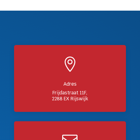

Adres
Frijdastraat 11F,
2288 EX Rijswijk