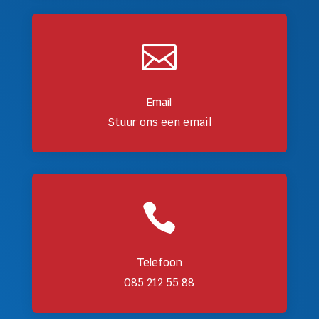

Email
Stuur ons een email

Telefoon
085 212 55 88