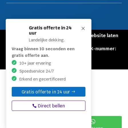
Gratis offerte in 24
M
uur
© Copyright Loodgieters Kwartier |
Website laten
Landelijke dekking.
maken door Flexamedia
Privacyverklaring
|
Disclaimer
|
KVK-nummer:
Vraag binnen 10 seconden een
60471840
gratis offerte aan.
10+ jaar ervaring
Spoedservice 24/7
Erkend en gecertificeerd
Gratis offerte in 24 uur
Direct bellen

