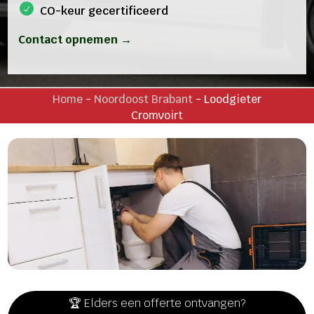
CO-keur gecertificeerd
Contact opnemen →
Home
-
Noordoost Brabant
-
Loodgieter
Cromvoirt
🏆 Elders een offerte ontvangen?