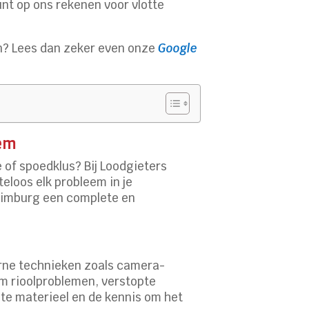
unt op ons rekenen voor vlotte
n? Lees dan zeker even onze
Google
eem
 of spoedklus? Bij Loodgieters
eloos elk probleem in je
l Limburg een complete en
erne technieken zoals camera-
om rioolproblemen, verstopte
ste materieel en de kennis om het