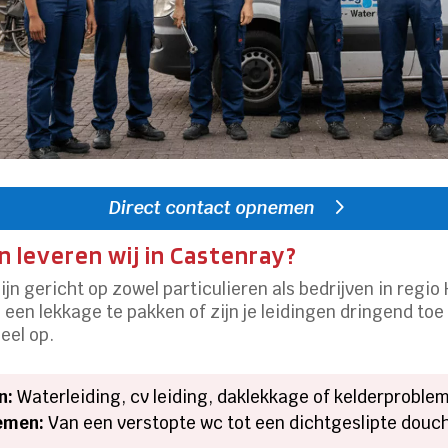
Direct contact opnemen
 leveren wij in Castenray?
jn gericht op zowel particulieren als bedrijven in regio
e een lekkage te pakken of zijn je leidingen dringend t
eel op.
n:
Waterleiding, cv leiding, daklekkage of kelderproble
emen:
Van een verstopte wc tot een dichtgeslipte douch