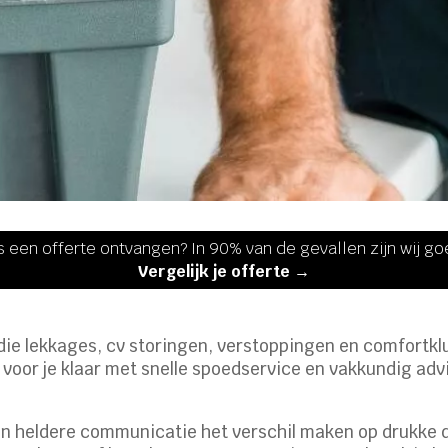
s een offerte ontvangen? In 90% van de gevallen zijn wij g
Vergelijk je offerte →
 die lekkages, cv storingen, verstoppingen en comfortkl
d voor je klaar met snelle spoedservice en vakkundig advi
en heldere communicatie het verschil maken op drukke 