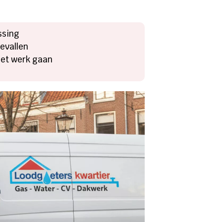
ssing
evallen
het werk gaan