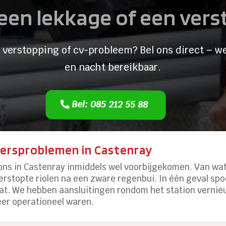
een lekkage of een ver
 verstopping of cv-probleem? Bel ons direct – we
en nacht bereikbaar.
Bel: 085 212 55 88
ersproblemen in Castenray
 ons in Castenray inmiddels wel voorbijgekomen. Van wa
erstopte riolen na een zware regenbui. In één geval spoe
t. We hebben aansluitingen rondom het station vernieu
eer operationeel waren.