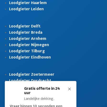
Loodgieter Haarlem
Loodgieter Leiden
Loodgieter Delft
Loodgieter Breda
Loodgieter Arnhem
Loodgieter Nijmegen
Loodgieter Tilburg
Loodgieter Eindhoven
Loodgieter Zoetermeer
Loodgieter Dordrecht
Loodgieter Rijswijk
Gratis offerte in 24
M
uur
Loodgieter Schiedam
Landelijke dekking.
Loodgieter Leidschendam
Loodgieter Hilversum
Vraag binnen 10 seconden een