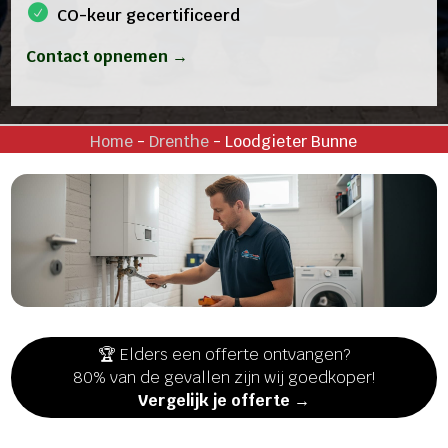
CO-keur gecertificeerd
Contact opnemen →
Home
-
Drenthe
-
Loodgieter Bunne
🏆 Elders een offerte ontvangen?
80% van de gevallen zijn wij goedkoper!
Vergelijk je offerte →