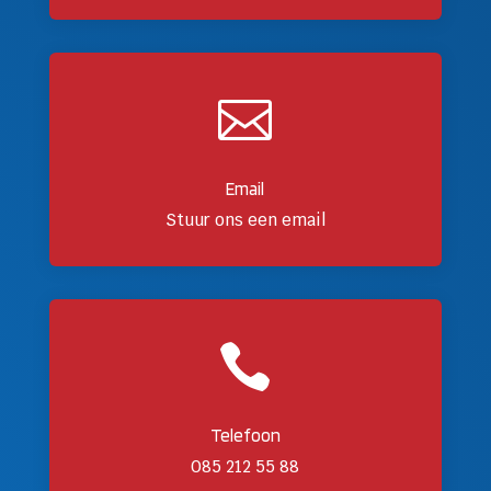

Email
Stuur ons een email

Telefoon
085 212 55 88