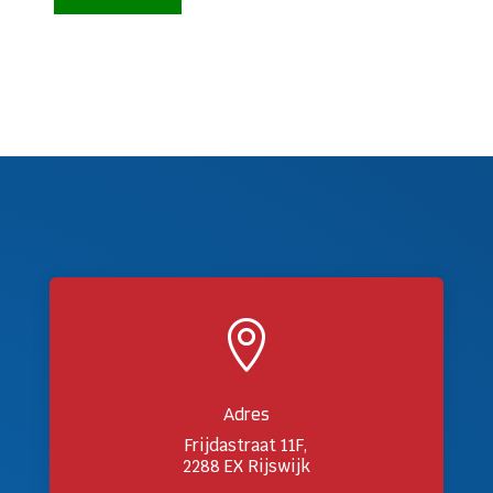

Adres
Frijdastraat 11F,
2288 EX Rijswijk