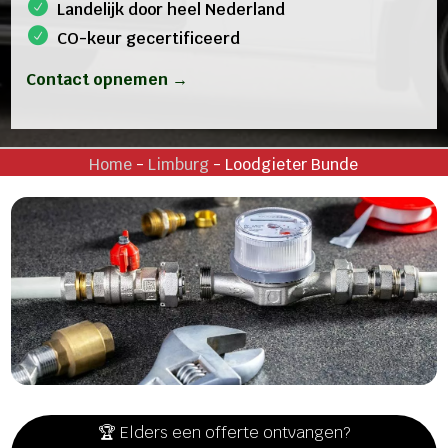
Landelijk door heel Nederland
CO-keur gecertificeerd
Contact opnemen →
Home
-
Limburg
-
Loodgieter Bunde
🏆 Elders een offerte ontvangen?