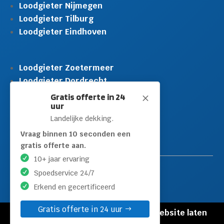
Loodgieter Nijmegen
Loodgieter Tilburg
Loodgieter Eindhoven
Loodgieter Zoetermeer
Loodgieter Dordrecht
Loodgieter Rijswijk
Gratis offerte in 24
M
uur
Loodgieter Schiedam
Landelijke dekking.
Loodgieter Leidschendam
Loodgieter Hilversum
Vraag binnen 10 seconden een
gratis offerte aan.
10+ jaar ervaring
Spoedservice 24/7
Erkend en gecertificeerd
Gratis offerte in 24 uur
© Copyright Loodgieters Kwartier |
Website laten