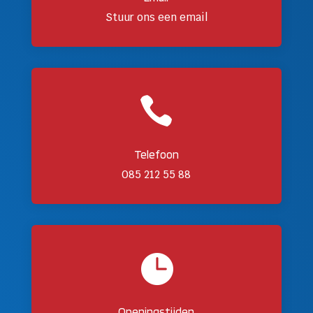
Stuur ons een email

Telefoon
085 212 55 88

Openingstijden