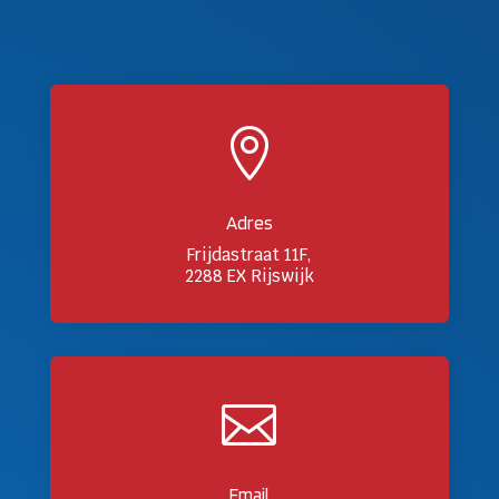

Adres
Frijdastraat 11F,
2288 EX Rijswijk

Email