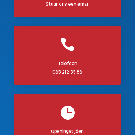
Stuur ons een email

Telefoon
085 212 55 88

Openingstijden