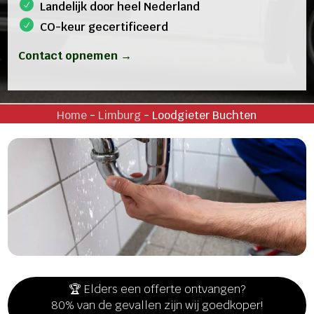
Landelijk door heel Nederland
CO-keur gecertificeerd
Contact opnemen →
Home
-
Limburg
-
Loodgieter Buchten
🏆 Elders een offerte ontvangen?
80% van de gevallen zijn wij goedkoper!