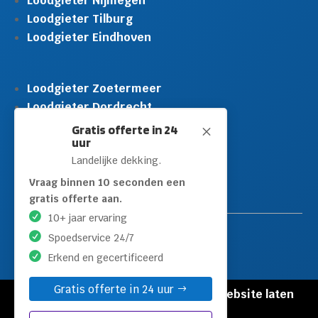
Loodgieter Nijmegen
Loodgieter Tilburg
Loodgieter Eindhoven
Loodgieter Zoetermeer
Loodgieter Dordrecht
Loodgieter Rijswijk
Gratis offerte in 24
M
uur
Loodgieter Schiedam
Landelijke dekking.
Loodgieter Leidschendam
Loodgieter Hilversum
Vraag binnen 10 seconden een
gratis offerte aan.
10+ jaar ervaring
Spoedservice 24/7
Erkend en gecertificeerd
Gratis offerte in 24 uur
© Copyright Loodgieters Kwartier |
Website laten
maken door Flexamedia