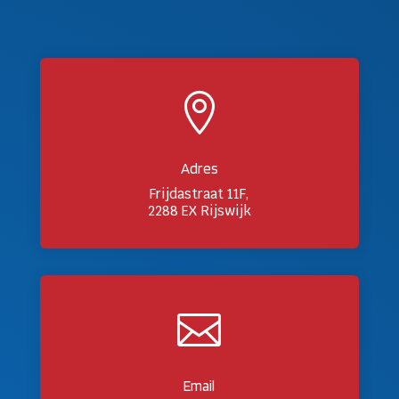

Adres
Frijdastraat 11F,
2288 EX Rijswijk

Email