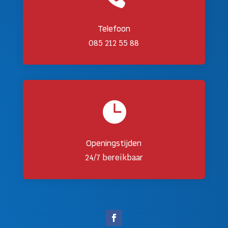
Telefoon
085 212 55 88

Openingstijden
24/7 bereikbaar