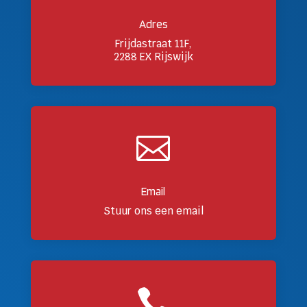
Adres
Frijdastraat 11F,
2288 EX Rijswijk

Email
Stuur ons een email
