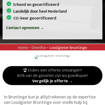
Erkend en gecertificeerd
Landelijk door heel Nederland
CO-keur gecertificeerd
Contact opnemen →
Home
-
Drenthe
-
Loodgieter Bruntinge
🏆 Elders een offerte ontvangen?
80% van de gevallen zijn wij goedkoper!
Vergelijk je offerte →
In Bruntinge kun je altijd rekenen op de expertise
van Loodgieter Bruntinge voor snelle hulp bij