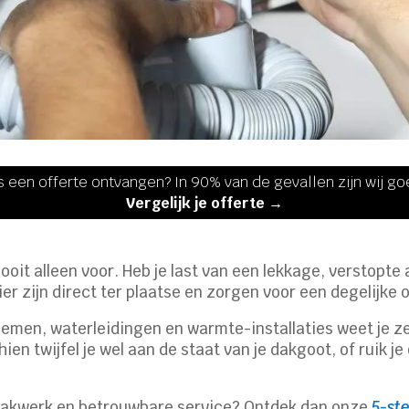
s een offerte ontvangen? In 90% van de gevallen zijn wij g
Vergelijk je offerte →
 nooit alleen voor. Heb je last van een lekkage, verstopte 
r zijn direct ter plaatse en zorgen voor een degelijke 
emen, waterleidingen en warmte-installaties weet je zek
hien twijfel je wel aan de staat van je dakgoot, of ruik j
r vakwerk en betrouwbare service? Ontdek dan onze
5-st