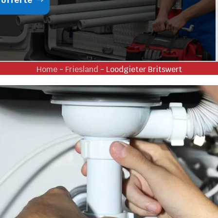
Home
-
Friesland
-
Loodgieter Britswert