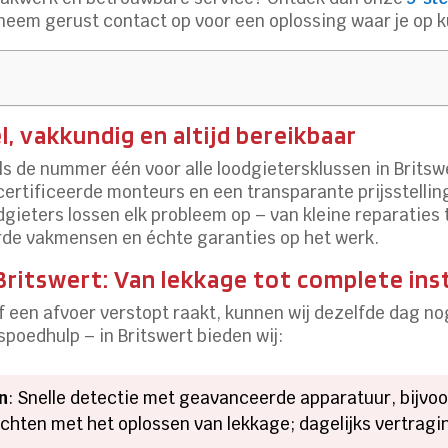
neem gerust contact op voor een oplossing waar je op 
, vakkundig en altijd bereikbaar
ls de nummer één voor alle loodgietersklussen in Brits
ecertificeerde monteurs en een transparante prijsstellin
odgieters lossen elk probleem op – van kleine reparaties 
erde vakmensen en échte garanties op het werk.
ritswert: Van lekkage tot complete inst
f een afvoer verstopt raakt, kunnen wij dezelfde dag nog
spoedhulp – in Britswert bieden wij:
n
: Snelle detectie met geavanceerde apparatuur, bijvoo
 wachten met het oplossen van lekkage; dagelijks vertra