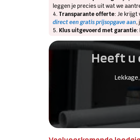
leggen je precies uit wat we aantr
Transparante offerte
: Je krijg
direct een gratis prijsopgave aan
,
Klus uitgevoerd met garantie
:
Heeft u 
Lekkage,
Veelvoorkomende loodgie