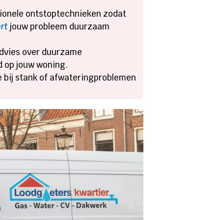
ssionele ontstoptechnieken zodat
ert
jouw probleem duurzaam
 advies over duurzame
d op jouw woning.
e bij stank of afwateringproblemen