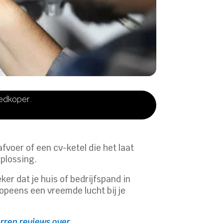
oedkoper.
afvoer of een cv-ketel die het laat
oplossing.
er dat je huis of bedrijfspand in
e opeens een vreemde lucht bij je
erren reviews over