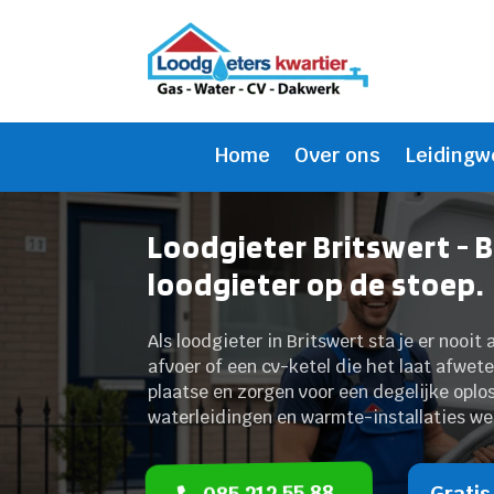
Home
Over ons
Leidingw
Loodgieter Britswert - 
loodgieter op de stoep.
Als loodgieter in Britswert sta je er nooit 
afvoer of een cv-ketel die het laat afwete
plaatse en zorgen voor een degelijke oplo
waterleidingen en warmte-installaties wee
085 212 55 88
Gratis