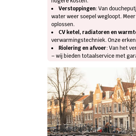
hogere kosten.
Verstoppingen
: Van doucheput
water weer soepel wegloopt. Mee
oplossen.
CV ketel, radiatoren en warm
verwarmingstechniek. Onze erkende
Riolering en afvoer
: Van het v
– wij bieden totaalservice met gar