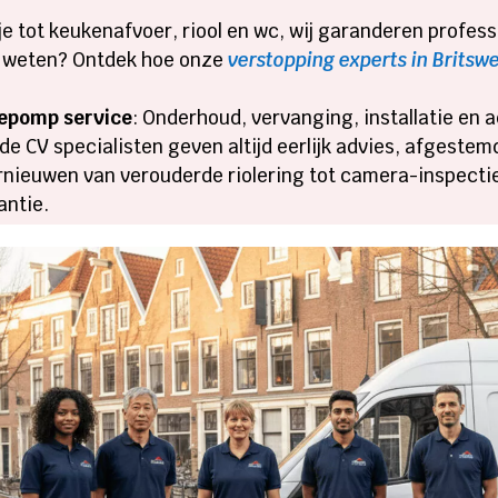
je tot keukenafvoer, riool en wc, wij garanderen profe
r weten? Ontdek hoe onze
verstopping experts in Britsw
tepomp service
: Onderhoud, vervanging, installatie en
 CV specialisten geven altijd eerlijk advies, afgestem
ernieuwen van verouderde riolering tot camera-inspecti
antie.