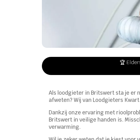
🏆 Elder
Als loodgieter in Britswert sta je er
afweten? Wij van Loodgieters Kwartie
Dankzij onze ervaring met rioolprobl
Britswert in veilige handen is. Missc
verwarming.
Wil je zeker weten dat je kiest voo