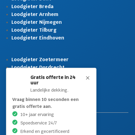
Loodgieter Breda
Loodgieter Arnhem
Loodgieter Nijmegen
Loodgieter Tilburg
Loodgieter Eindhoven
Loodgieter Zoetermeer
Loodgieter Dordrecht
Loodgieter Rijswijk
Gratis offerte in 24
M
uur
Loodgieter Schiedam
Landelijke dekking.
Loodgieter Leidschendam
Loodgieter Hilversum
Vraag binnen 10 seconden een
gratis offerte aan.
10+ jaar ervaring
Spoedservice 24/7
Erkend en gecertificeerd