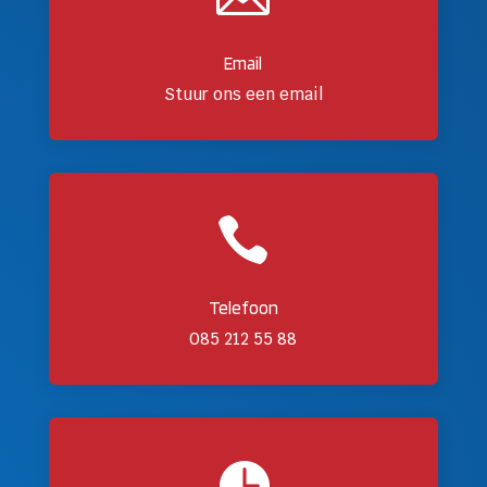
Email
Stuur ons een email

Telefoon
085 212 55 88
