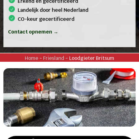
Erkend en gecertificeerd
Landelijk door heel Nederland
CO-keur gecertificeerd
Contact opnemen →
Home
-
Friesland
-
Loodgieter Britsum