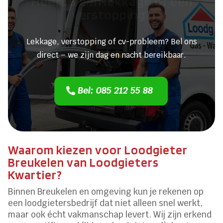
Heeft u een lekkage of een
verstopping?
Lekkage, verstopping of cv-probleem? Bel ons
direct – we zijn dag en nacht bereikbaar.
Bel: 085 212 55 88
Waarom kiezen voor Loodgieter
Breukelen van Loodgieters
Kwartier?
Binnen Breukelen en omgeving kun je rekenen op
een loodgietersbedrijf dat niet alleen snel werkt,
maar ook écht vakmanschap levert. Wij zijn erkend