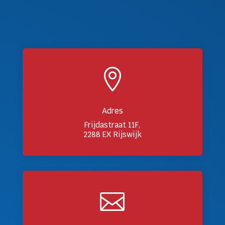

Adres
Frijdastraat 11F,
2288 EX Rijswijk
