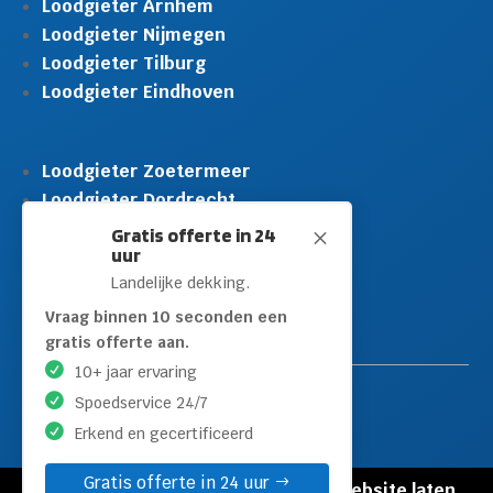
Loodgieter Arnhem
Loodgieter Nijmegen
Loodgieter Tilburg
Loodgieter Eindhoven
Loodgieter Zoetermeer
Loodgieter Dordrecht
Loodgieter Rijswijk
Gratis offerte in 24
M
uur
Loodgieter Schiedam
Landelijke dekking.
Loodgieter Leidschendam
Loodgieter Hilversum
Vraag binnen 10 seconden een
gratis offerte aan.
10+ jaar ervaring
Spoedservice 24/7
Erkend en gecertificeerd
Gratis offerte in 24 uur
© Copyright Loodgieters Kwartier |
Website laten