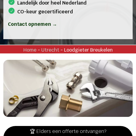
Landelijk door heel Nederland
CO-keur gecertificeerd
Contact opnemen →
Home
-
Utrecht
-
Loodgieter Breukelen
🏆 Elders een offerte ontvangen?