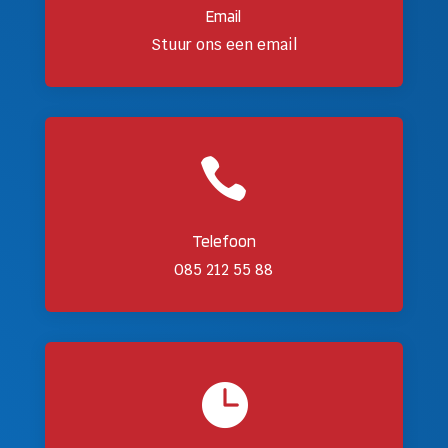
Email
Stuur ons een email

Telefoon
085 212 55 88
