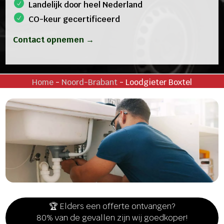
Landelijk door heel Nederland
CO-keur gecertificeerd
Contact opnemen →
Home
-
Noord-Brabant
-
Loodgieter Boxtel
🏆 Elders een offerte ontvangen?
80% van de gevallen zijn wij goedkoper!