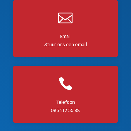

Email
Stuur ons een email

Telefoon
085 212 55 88