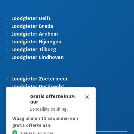
Loodgieter Delft
Loodgieter Breda
Loodgieter Arnhem
Loodgieter Nijmegen
Loodgieter Tilburg
Loodgieter Eindhoven
Loodgieter Zoetermeer
Loodgieter Dordrecht
Loodgieter Rijswijk
Gratis offerte in 24
M
uur
Loodgieter Schiedam
Landelijke dekking.
Loodgieter Leidschendam
Loodgieter Hilversum
Vraag binnen 10 seconden een
gratis offerte aan.
10+ jaar ervaring