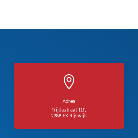

Adres
Frijdastraat 11F,
2288 EX Rijswijk