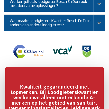
Werken jullie als loodgieter Bosch En Duin ook
met duurzame oplossingen?
Wat maakt Loodgieters Kwartier Bosch En Duin
anders dan andere loodgieters?
Kwaliteit gegarandeerd met
topmerken. Bij Loodgieterskwartier
werken we alleen met erkende A-
merken op het gebied van sanitair,
verwarmingsinstallaties, leidingwerk