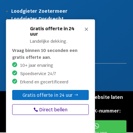
Loodgieter Zoetermeer
Loodgieter Dordrecht
Loodgieter Rijswijk
Gratis offerte in 24
M
uur
Loodgieter Schiedam
Landelijke dekking.
Loodgieter Leidschendam
Loodgieter Hilversum
Vraag binnen 10 seconden een
gratis offerte aan.
10+ jaar ervaring
Spoedservice 24/7
Erkend en gecertificeerd
Gratis offerte in 24 uur
© Copyright Loodgieters Kwartier |
Website laten
maken door Flexamedia
Direct bellen
Privacyverklaring
|
Disclaimer
|
KVK-nummer:
60471840


Bel: 085 212 55 88
Whatsapp