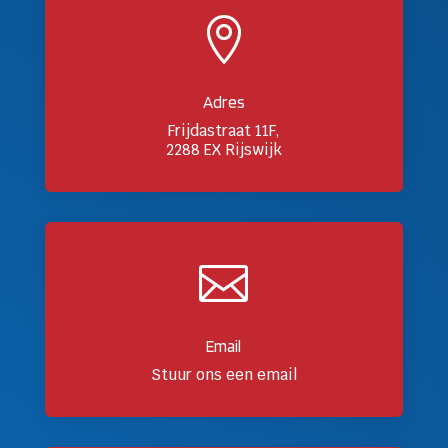

Adres
Frijdastraat 11F,
2288 EX Rijswijk

Email
Stuur ons een email