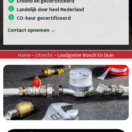
Erkend en gecertificeerd
Landelijk door heel Nederland
CO-keur gecertificeerd
Contact opnemen →
Home
-
Utrecht
-
Loodgieter Bosch En Duin