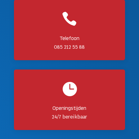

Telefoon
085 212 55 88

Openingstijden
24/7 bereikbaar