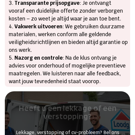
Transparante prijsopgave
: Je ontvangt
vooraf een duidelijke offerte zonder verborgen
kosten – zo weet je altijd waar je aan toe bent.
Vakwerk uitvoeren
: We gebruiken duurzame
materialen, werken conform alle geldende
veiligheidsrichtlijnen en bieden altijd garantie op
ons werk.
Nazorg en controle
: Na de klus ontvang je
advies voor onderhoud of mogelijke preventieve
maatregelen. We luisteren naar alle feedback,
want jouw tevredenheid staat voorop.
Heeft u een lekkage of een
verstopping?
Lekkage, verstopping of cv-probleem? Bel ons