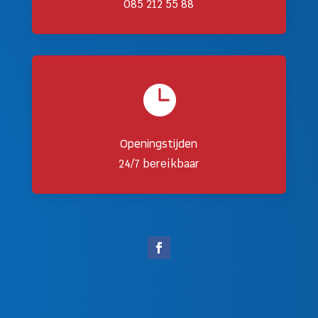
085 212 55 88

Openingstijden
24/7 bereikbaar