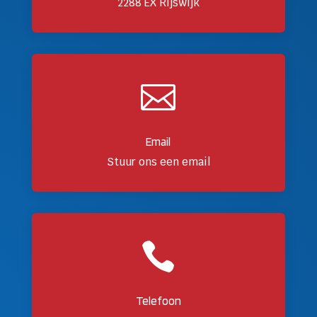
2288 EX Rijswijk

Email
Stuur ons een email

Telefoon