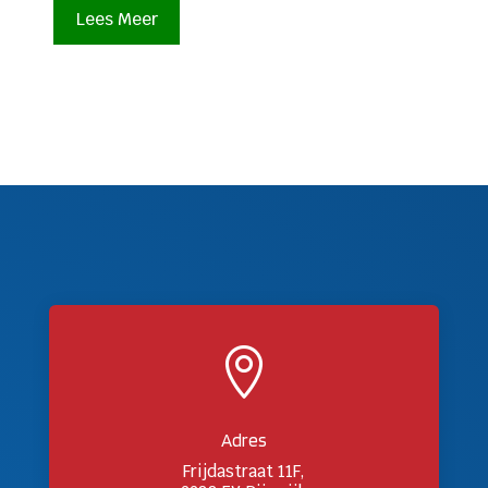
Lees Meer

Adres
Frijdastraat 11F,