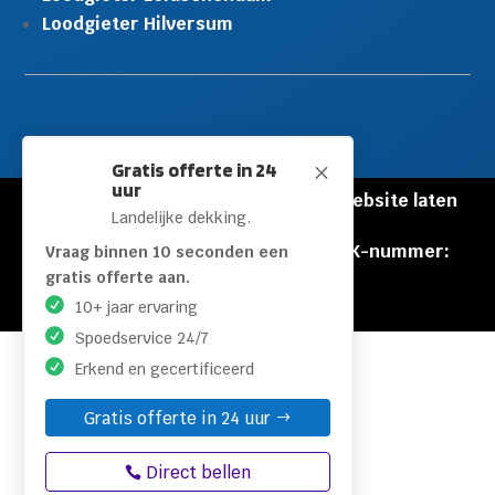
Loodgieter Hilversum
Gratis offerte in 24
M
uur
© Copyright Loodgieters Kwartier |
Website laten
Landelijke dekking.
maken door Flexamedia
Privacyverklaring
|
Disclaimer
|
KVK-nummer:
Vraag binnen 10 seconden een
60471840
gratis offerte aan.
10+ jaar ervaring
Spoedservice 24/7
Erkend en gecertificeerd
Gratis offerte in 24 uur
Direct bellen