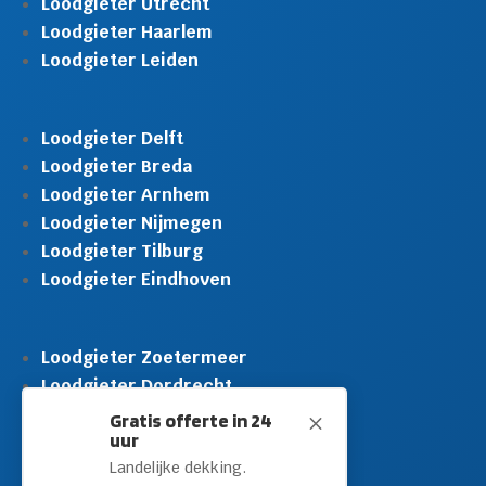
Loodgieter Utrecht
Loodgieter Haarlem
Loodgieter Leiden
Loodgieter Delft
Loodgieter Breda
Loodgieter Arnhem
Loodgieter Nijmegen
Loodgieter Tilburg
Loodgieter Eindhoven
Loodgieter Zoetermeer
Loodgieter Dordrecht
Loodgieter Rijswijk
Gratis offerte in 24
M
uur
Loodgieter Schiedam
Landelijke dekking.
Loodgieter Leidschendam