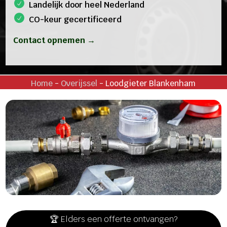
Landelijk door heel Nederland
CO-keur gecertificeerd
Contact opnemen →
Home
-
Overijssel
-
Loodgieter Blankenham
🏆 Elders een offerte ontvangen?