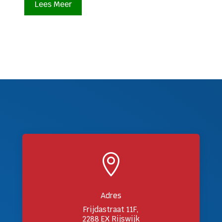
Lees Meer

Adres
Frijdastraat 11F,
2288 EX Rijswijk