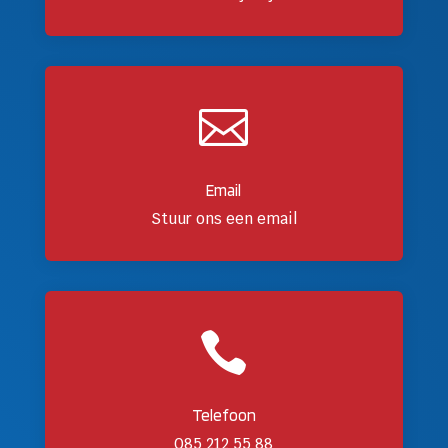

Email
Stuur ons een email

Telefoon
085 212 55 88