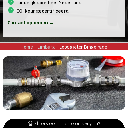
Landelijk door heel Nederland
CO-keur gecertificeerd
Contact opnemen →
Home
-
Limburg
-
Loodgieter Bingelrade
🏆 Elders een offerte ontvangen?