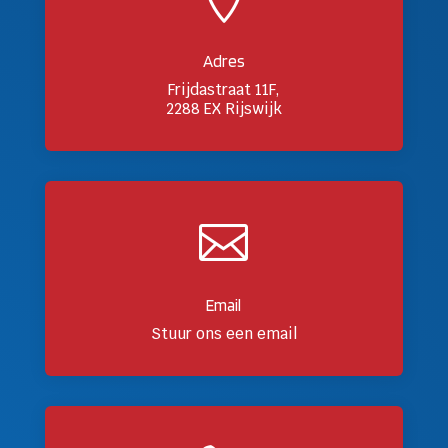
Adres
Frijdastraat 11F,
2288 EX Rijswijk

Email
Stuur ons een email