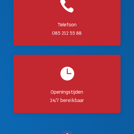

Telefoon
085 212 55 88

Openingstijden
24/7 bereikbaar