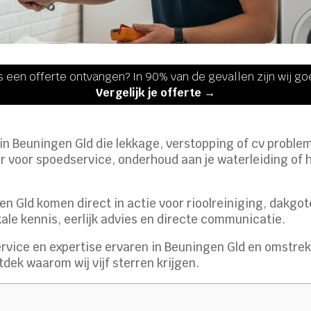
s een offerte ontvangen? In 90% van de gevallen zijn wij g
Vergelijk je offerte →
in Beuningen Gld die lekkage, verstopping of cv problem
ar voor spoedservice, onderhoud aan je waterleiding of 
 Gld komen direct in actie voor rioolreiniging, dakgote
ale kennis, eerlijk advies en directe communicatie.
ervice en expertise ervaren in Beuningen Gld en omstr
dek waarom wij vijf sterren krijgen.