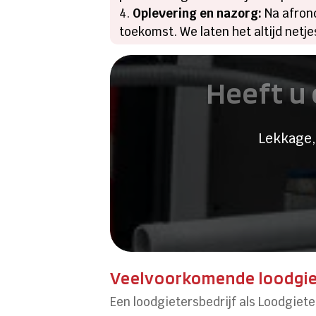
Oplevering en nazorg:
Na afrond
toekomst. We laten het altijd netj
Heeft u 
Lekkage,
Veelvoorkomende loodgie
Een loodgietersbedrijf als Loodgiete