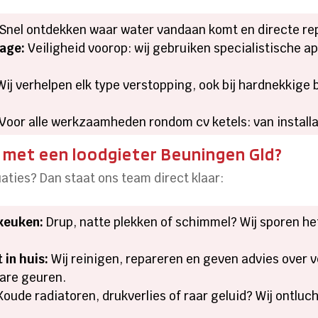
Snel ontdekken waar water vandaan komt en directe rep
kage:
Veiligheid voorop: wij gebruiken specialistische ap
ij verhelpen elk type verstopping, ook bij hardnekkige b
Voor alle werkzaamheden rondom cv ketels: van installat
p met een loodgieter Beuningen Gld?
aties? Dan staat ons team direct klaar:
keuken:
Drup, natte plekken of schimmel? Wij sporen het
 in huis:
Wij reinigen, repareren en geven advies over ve
nare geuren.
oude radiatoren, drukverlies of raar geluid? Wij ontlu