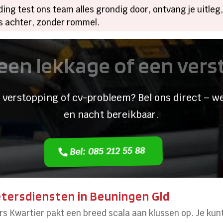
ing test ons team alles grondig door, ontvang je uitleg
es achter, zonder rommel.
een lekkage of een ver
 verstopping of cv-probleem? Bel ons direct – we
en nacht bereikbaar.
Bel: 085 212 55 88
tersdiensten in Beuningen Gld
rs Kwartier pakt een breed scala aan klussen op. Je kunt