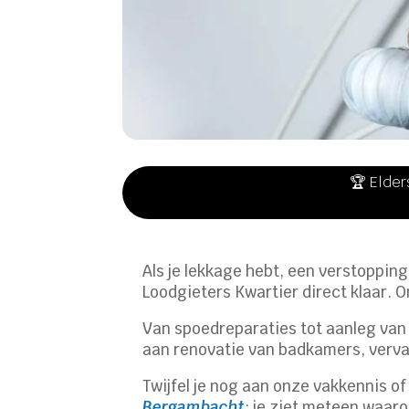
🏆 Elder
Als je lekkage hebt, een verstoppin
Loodgieters Kwartier direct klaar. O
Van spoedreparaties tot aanleg van n
aan renovatie van badkamers, verva
Twijfel je nog aan onze vakkennis o
Bergambacht
; je ziet meteen waar