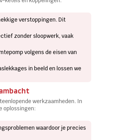
cv-ketels en koppelingen.
dnekkige verstoppingen. Dit
fectief zonder sloopwerk, vaak
armtepomp volgens de eisen van
aslekkages in beeld en lossen we
gambacht
uiteenlopende werkzaamheden. In
e oplossingen:
ringsproblemen waardoor je precies