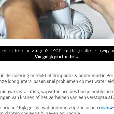
s een offerte ontvangen? In 90% van de gevallen zijn wij g
Vergelijk je offerte →
g in de riolering ontdekt of dringend CV onderhoud in B
nze loodgieters lossen snel problemen op met waterleidi
ieuwe installaties, wij weten precies hoe je problemen in
ngen van kranen of het verhelpen van een verstopte af
f service? Kijk gerust wat anderen zeggen in hun
reviews
om klanten ons een 5/5 geven op Google.