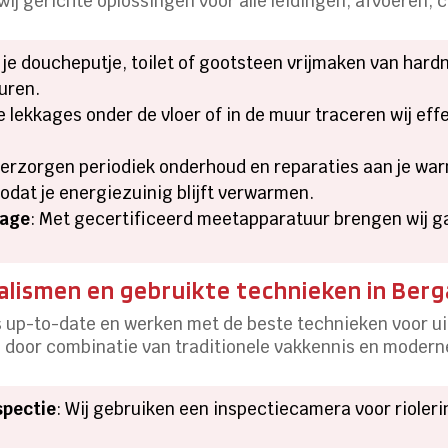
ij gerichte oplossingen voor alle leidingen, afvoeren, 
l je doucheputje, toilet of gootsteen vrijmaken van har
uren.
e lekkages onder de vloer of in de muur traceren wij ef
 verzorgen periodiek onderhoud en reparaties aan je w
odat je energiezuinig blijft verwarmen.
kage
: Met gecertificeerd meetapparatuur brengen wij g
alismen en gebruikte technieken in Ber
s up-to-date en werken met de beste technieken voor 
 door combinatie van traditionele vakkennis en modern
spectie
: Wij gebruiken een inspectiecamera voor riole