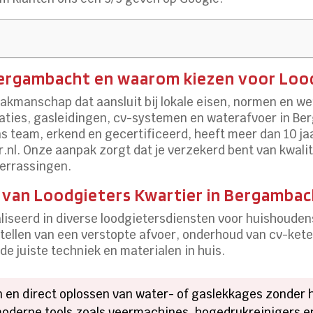
 Bergambacht en waarom kiezen voor Loo
kmanschap dat aansluit bij lokale eisen, normen en we
llaties, gasleidingen, cv-systemen en waterafvoer in 
Ons team, erkend en gecertificeerd, heeft meer dan 10 ja
er.nl. Onze aanpak zorgt dat je verzekerd bent van kwalit
errassingen.
 van Loodgieters Kwartier in Bergamba
aliseerd in diverse loodgietersdiensten voor huishouden
tellen van een verstopte afvoer, onderhoud van cv-ketel
e juiste techniek en materialen in huis.
en en direct oplossen van water- of gaslekkages zonder
moderne tools zoals veermachines, hogedrukreinigers en