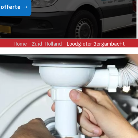
 offerte
Home
-
Zuid-Holland
-
Loodgieter Bergambacht