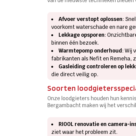
van de nieuwste technieken bieden w
Afvoer verstopt oplossen
: Sne
voorkomt waterschade en nare ge
Lekkage opsporen
: Onzichtbar
binnen één bezoek.
Warmtepomp onderhoud
: Wij
fabrikanten als Nefit en Remeha, z
Gasleiding controleren op lek
die direct veilig op.
Soorten loodgietersspeci
Onze loodgieters houden hun kenni
Bergambacht maken wij het verschil
RIOOL renovatie en camera-in
ziet waar het probleem zit.