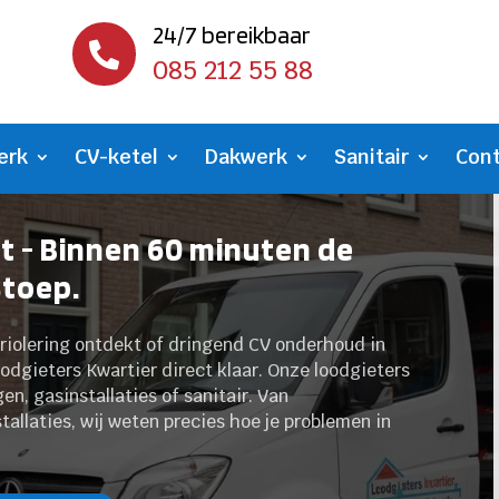
24/7 bereikbaar

085 212 55 88
erk
CV-ketel
Dakwerk
Sanitair
Con
 - Binnen 60 minuten de
stoep.
e riolering ontdekt of dringend CV onderhoud in
odgieters Kwartier direct klaar. Onze loodgieters
n, gasinstallaties of sanitair. Van
tallaties, wij weten precies hoe je problemen in